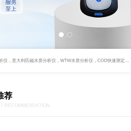
萨拉温湿度变送器，维萨拉温湿度露点仪，FLowline超声液位计，IFC流量开关，BW气体检测仪，哈希PH计，哈希浊度仪，哈希溶氧仪，哈希试剂,哈希代理商，
推荐
T RECOMMENDATION