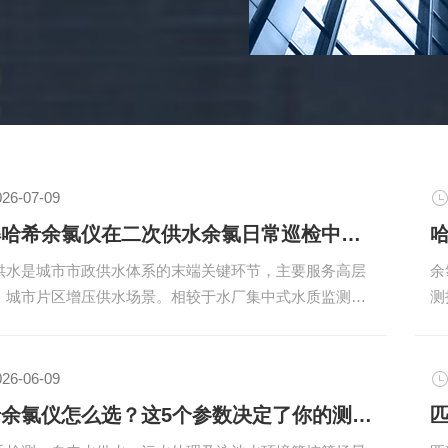
制事业的发展做出应有的贡
026-07-09
详解哈希余氯仪在二次供水余氯日常巡检中的低运维核心优势
供水是城市市政供水体系的末端关键环节，主要服务高层
余
、城市片区增压供水场景。相较于水厂集中式水质监测，
测
供水监测站点布局分散、多分布于地下室设备间、环境潮
艺
闭、现场值守人员稀缺，给余氯常态化巡检工作带来不小
品
。传统余氯监测设备运维步骤繁琐、耗材更换频繁、现场
员
026-06-09
多发，大幅增加水务单位一线巡检人员的工作负荷。哈希
型
哈希余氯仪怎么选？这5个参数决定了你的测量精度
仪针对供水末端场景工况特点做专项结构和运行逻辑优
维