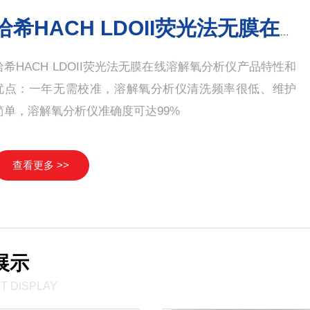
HACH哈希DR1900便携式分光光度计
HACH哈希DR1900便携式分光光度计作为家族系列产品中
体积小巧，功能*的真正便携式分光光度计让您无论何时何
地，轻松应对各种检测需求，让检测工作变得更快更准更
轻松！7寸彩色触摸屏，中文菜单，预置24...
查看更多 >>
展示
T DISPLAY