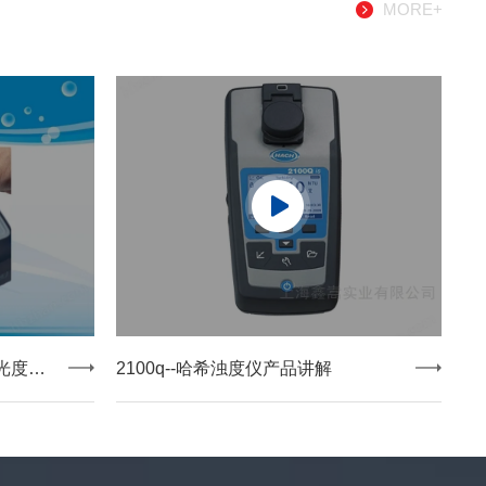
MORE+
哈希ＤＲ３９００实验室分光光度计开箱清单和操作指南
2100q--哈希浊度仪产品讲解
上