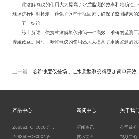
此溶解氧仪的使用大大提高了水质监测的效率和准确性。传
现场进行即时检测，避免了这些干扰因素，确保了监测结果的
五、结论
综上所述，便携式溶解氧仪作为一种高效、准确的监测工具
养殖效益。同时，溶解氧仪的使用还大大提高了水质监测的效
上一篇：
哈希浊度仪登场，让水质监测变得更加简单高效
产品中心
新闻中心
关于我
Z08351=C=0000哈希氧化还原电位8351 ORP测定仪电极
新闻资讯
公司简介
Z08350=C=0004哈希Polymetron在线PH电极带10米电缆
技术文章
视频中心