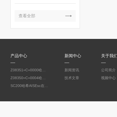
查看全部
产品中心
新闻中心
关于我
Z08351=C=0000哈希氧化还原电位8351 ORP测定仪电极
新闻资讯
公司简介
Z08350=C=0004哈希Polymetron在线PH电极带10米电缆
技术文章
视频中心
SC200哈希AISEsc在线式氨氮检测仪传感器膜头LXV