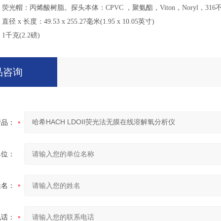
荧光帽：丙烯酸树脂。探头本体：
CPVC
，聚氨酯，
Viton
，
Noryl
，
316
直径
x
长度：
49.53 x 255.27
毫米
(1.95 x 10.05
英寸
)
1
千克
(2.2
磅
)
品咨询
产品：
单位：
姓名：
电话：