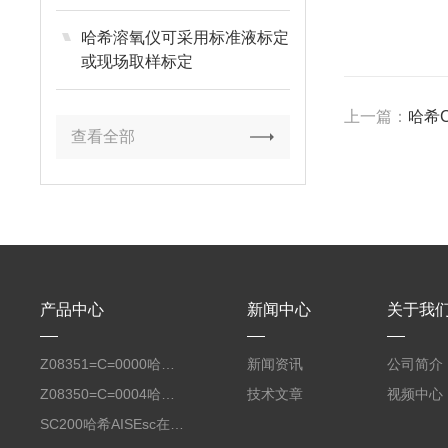
哈希溶氧仪可采用标准液标定
或现场取样标定
上一篇：
哈希C
查看全部
产品中心
新闻中心
关于我
Z08351=C=0000哈希氧化还原电位8351 ORP测定仪电极
新闻资讯
公司简介
Z08350=C=0004哈希Polymetron在线PH电极带10米电缆
技术文章
视频中心
SC200哈希AISEsc在线式氨氮检测仪传感器膜头LXV