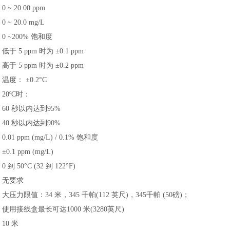
0 ~ 20.00 ppm
0 ~ 20.0 mg/L
0 ~200%
饱和度
低于
5 ppm
时为
±
0.1 ppm
高于
5 ppm
时为
±
0.2 ppm
温度：
±
0.2
°
C
20
º
C
时：
60
秒以内达到
95%
40
秒以内达到
90%
0.01 ppm (mg/L) / 0.1%
饱和度
±
0.1 ppm (mg/L)
0
到
50
°
C (32
到
122
°
F)
无要求
大压力限值：
34
米，
345
千帕
(112
英尺
)
，
345
千帕
(50
磅
)
；
使用接线盒最长可达
1000
米
(3280
英尺
)
10
米