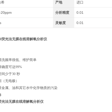
哈希
产地
进口
-20ppm
分析精度
0.01
s
灵敏度
0.01
DOII荧光法无膜在线溶解氧分析仪
仪清洗频率很低、维护简单
准确度可达
99%
时间少于
30
秒
间（无电极）
、重金属、油和其它水中化学物质的污染
修
OII荧光法无膜在线溶解氧分析仪