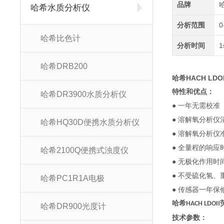
品牌
哈希水质分析仪
分析范围
0
哈希比色计
分析时间
1
哈希DRB200
哈希HACH L
特性和优点：
哈希DR3900水质分析仪
● 一年无需校准
● 溶解氧分析
哈希HQ30D便携水质分析仪
● 溶解氧分析仪
● 全量程的响应
哈希2100Q便携式浊度仪
● 无极化作用时
● 不受硫化氢
哈希PC1R1A电极
● 传感器一年保
哈希HACH LD
哈希DR900光度计
技术参数：