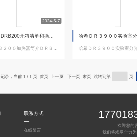
2024-5-7
上海鑫嵩|DRB200开箱清单和操作指南
哈希ＤＲＢ２００加热器简介ＤＲＢ２００消解器是哈希公司新近开发的消解装置，可进行...
 条记录，当前 1 / 1 页 首页 上一页 下一页 末页 跳转到第
页
177018
们
联系方式
欢迎您的
在线留言
我们将竭尽全力为