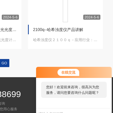
2024-5-6
2024-5-6
哈希ＤＲ３９００实验室分光光度计开箱清单和操作指南
2100q--哈希浊度仪产品讲解
哈希ＤＲ３９００实验室分光光度计ＤＲ３９００（ＬＰＶ４４０．８０．００００２）台...
哈希浊度仪２１００ｑ－应用行业：２１００Ｑ便携式浊度仪主要应用于环保，自来水，卫...
在线交流
您好！欢迎前来咨询，很高兴为您
38699
服务，请问您要咨询什么问题呢？
咨询
您用心服务