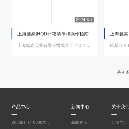
2024-5-7
上海鑫嵩|HQD开箱清单和操作指南
上海鑫嵩实业有限公司成立于２０１０年，是一家专业从事分析检测仪器设备代理销售及服...
共 4
产品中心
新闻中心
关于我
Z08351=C=0000哈希氧化还原电位8351 ORP测定仪电极
新闻资讯
公司简介