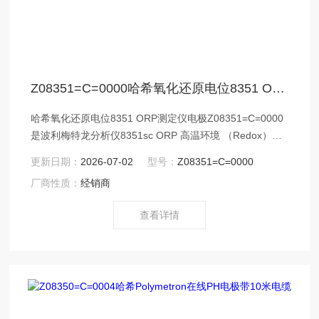
Z08351=C=0000哈希氧化还原电位8351 ORP测定仪电极
哈希氧化还原电位8351 ORP测定仪电极Z08351=C=0000
是波利梅特龙分析仪8351sc ORP 高温环境 （Redox），
适用于电厂腐蚀性化学产品的测量，宽的测量范围：0-
更新日期：
2026-07-02
型号：
Z08351=C=0000
14pH，氧化还原电位：±1500mV ，可在各个位置安装：
厂商性质：
经销商
水平和上下倒置。
查看详情