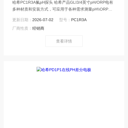
哈希PC1R3A氟pH探头 哈希产品GLI3/4英寸pH/ORP电有
多种材质和安装方式，可应用于各种需求测量pH\\ORP的
环境。尤其适用在市政污水、工业废水等需求频繁更换传
更新日期：
2026-07-02
型号：
PC1R3A
感器的恶劣环境中。 GLI 3/4英寸复合pH/ORP电
厂商性质：
经销商
极//PC1R1A/RC1R5N/PC1R3A//PC2K1A/RC2k5N/PC3K2A
查看详情