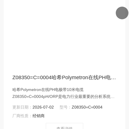
Z08350=C=0004哈希Polymetron在线PH电极带10米电缆
哈希Polymetron在线PH电极带10米电缆
Z08350=C=0004pH/ORP是电力行业最重要的分析系统之
一，此传感器为电力行业水分析系统中重要的组成部分。
更新日期：
2026-07-02
型号：
Z08350=C=0004
哈希公司可提供产品满足用户需求，提供各种解决方案，
厂商性质：
经销商
满足客户需求。能在设计、安装、培训、维护和操作等各
环节中全面节省您的时间。
查看详情