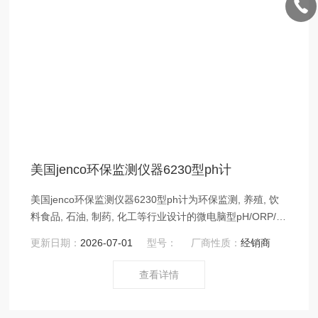
美国jenco环保监测仪器6230型ph计
美国jenco环保监测仪器6230型ph计为环保监测, 养殖, 饮
料食品, 石油, 制药, 化工等行业设计的微电脑型pH/ORP/温
度测试仪；同时显示pH（ORP）, 温度值；自动温度补
更新日期：
2026-07-01
型号：
厂商性质：
经销商
偿；三点校正, 四十组数据记忆功能；提供RS-232的通讯
接口；交直流两用, 电量不足提示；产品通过CE认证。
查看详情