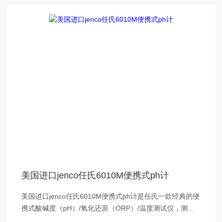
美国进口jenco任氏6010M便携式ph计
美国进口jenco任氏6010M便携式ph计是任氏一款经典的便
携式酸碱度（pH）/氧化还原（ORP）/温度测试仪，测试
仪采用IP65防水机身设计，选用无铅材料生产，可存储50