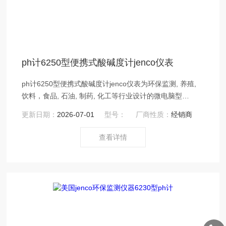
ph计6250型便携式酸碱度计jenco仪表
ph计6250型便携式酸碱度计jenco仪表为环保监测, 养殖,
饮料，食品, 石油, 制药, 化工等行业设计的微电脑型
pH/ORP/温度测试仪；同时显示pH（ORP）, 温度值；自
更新日期：
2026-07-01
型号：
厂商性质：
经销商
动温度补偿；三点校正, 四十组数据记忆功能；提供RS-
232的通讯接口；交直流两用, 电量不足提示。
查看详情