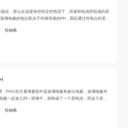
电位稳定，那么在温度保持恒定的情况下，溶液和电池所组成的原
玻璃电极的电位取决于待测溶液的PH，因此通过对电位的变化
质：
经销商
H
检测原理：PH计的主要测量部件是玻璃电极和参比电极，玻璃电极对
个电极一起放入同一溶液中，就构成了一个原电池，而这个原电
和。PH计的参比电极电位稳定，那么在温度保持恒定的情况
质：
经销商
只和玻璃电极的电位有关，而玻璃电极的电位取决于待测