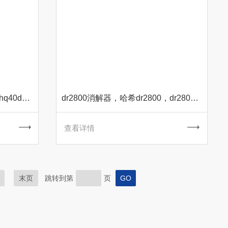
HQ40d水质分析仪，hq40d，hq40d溶氧仪
dr2800消解器，哈希dr2800，dr2800价格
查看详情
末页
跳转到第
页