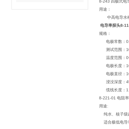
8-243 四极式电导
用途：
中高电导水样
电导率探头8-11
规格：
电极常数：0.47
测试范围：10.00
温度范围：0~
电极长度：16
电极直径：16
浸没深度：45
缆线长度：1.
8-221-01 电阻率
用途:
纯水、核子级超
适合极低电导