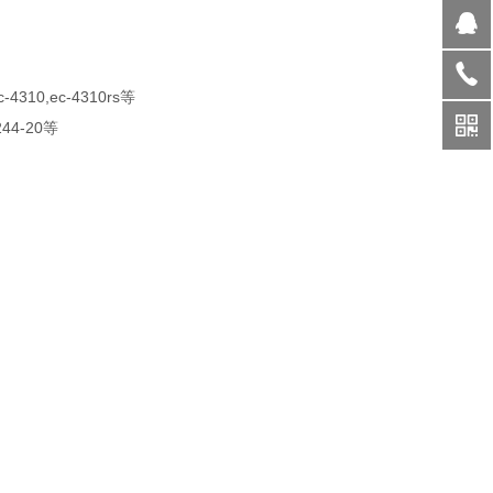
-4310,ec-4310rs等
244-20等