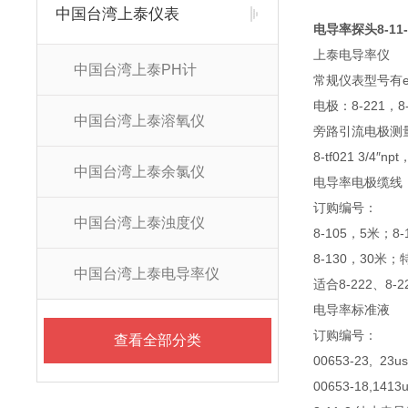
中国台湾上泰仪表
电导率探头8-11
上泰电导率仪
中国台湾上泰PH计
常规仪表型号有ec-410
电极：8-221，8-2
中国台湾上泰溶氧仪
旁路引流电极测
8-tf021 3/4″npt，
中国台湾上泰余氯仪
电导率电极缆线
订购编号：
中国台湾上泰浊度仪
8-105，5米；8
8-130，30米
中国台湾上泰电导率仪
适合8-222、8-2
电导率标准液
订购编号：
查看全部分类
00653-23, 23us
00653-18,1413u