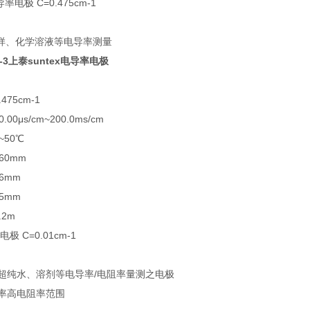
率电极 C=0.475cm-1
、化学溶液等电导率测量
-3上泰suntex电导率电极
5cm-1
μs/cm~200.0ms/cm
50℃
0mm
mm
mm
2m
电极 C=0.01cm-1
纯水、溶剂等电导率/电阻率量测之电极
率高电阻率范围