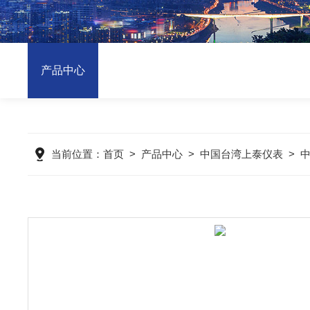
产品中心
当前位置：
首页
>
产品中心
>
中国台湾上泰仪表
>