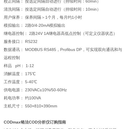
校正间隔： 按选定间隔自动进行（持续时间：60min）
清洗间隔： 按选定间隔自动进行（持续时间：10min）
用户保养： 保养间隔＞1个月，每月约1小时
模拟输出： 2路0/4-20mA模拟输出
继电器控制： 2路24V 1A继电器高低点控制（可定义仪器状态）
服务接口： RS232
数据通讯： MODBUS RS485，Profibus DP，可实现双向通讯和与
远程控制
样品 pH： 1-12
消解温度： 175℃
工作温度： 5-40℃
供电电源： 230VAC±10%/50-60Hz
耗电功率： 约100VA
主机尺寸： 550×810×390mm
CODmax铬法COD分析仪
订购指南