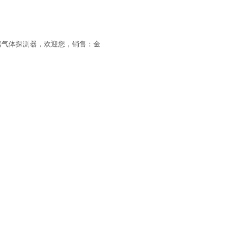
便携气体探测器
，欢迎您，
销售
：
金