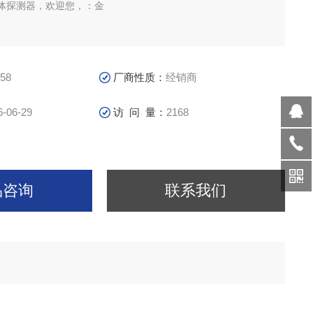
气体探测器，欢迎您，：金
58
厂商性质：
经销商
6-06-29
访 问 量：
2168
品咨询
联系我们