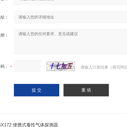
地址：
说明：
证码：
请输入计算结果（填写阿拉
BX172 便携式毒性气体探测器