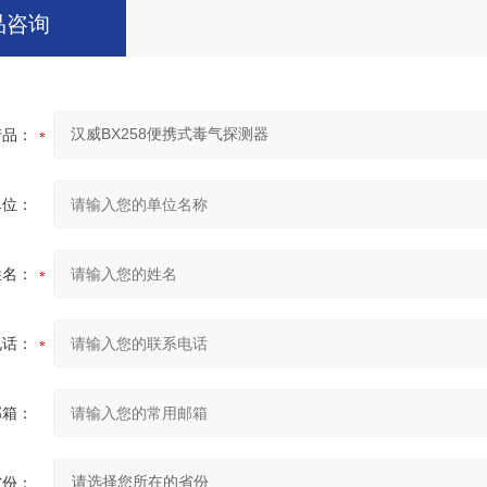
品咨询
产品：
单位：
姓名：
电话：
邮箱：
省份：