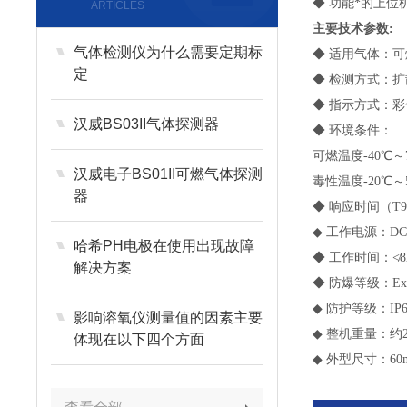
◆ 功能*的上
ARTICLES
主要技术参数:
气体检测仪为什么需要定期标
◆ 适用气体：
定
◆ 检测方式：扩
◆ 指示方式：彩
汉威BS03II气体探测器
◆ 环境条件：
可燃温度-40℃～7
汉威电子BS01II可燃气体探测
毒性温度-20℃～5
器
◆ 响应时间（T9
◆ 工作电源：DC
哈希PH电极在使用出现故障
◆ 工作时间：≮8
解决方案
◆ 防爆等级：Exi
◆ 防护等级：IP6
影响溶氧仪测量值的因素主要
◆ 整机重量：约2
体现在以下四个方面
◆ 外型尺寸：60m