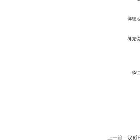
详细
补充
验
上一篇：
汉威