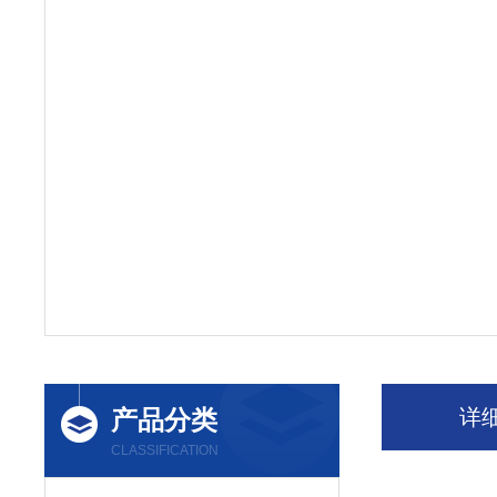
产品分类
详
CLASSIFICATION