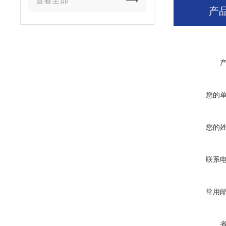
查看全部
产
您的
您的
联系
常用