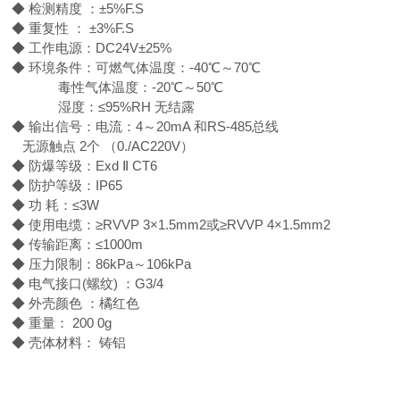
◆ 检测精度 ：±5%F.S
◆ 重复性 ： ±3%F.S
◆ 工作电源：DC24V±25%
◆ 环境条件：可燃气体温度：-40℃～70℃
毒性气体温度：-20℃～50℃
湿度：≤95%RH 无结露
◆ 输出信号：电流：4～20mA 和RS-485总线
无源触点 2个 （0./AC220V）
◆ 防爆等级：Exd Ⅱ CT6
◆ 防护等级：IP65
◆ 功 耗：≤3W
◆ 使用电缆：≥RVVP 3×1.5mm2或≥RVVP 4×1.5mm2
◆ 传输距离：≤1000m
◆ 压力限制：86kPa～106kPa
◆ 电气接口(螺纹) ：G3/4
◆ 外壳颜色 ：橘红色
◆ 重量： 200 0g
◆ 壳体材料： 铸铝