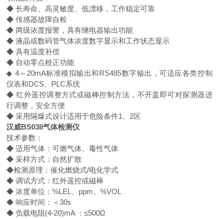
◆ 长寿命、高灵敏度、低漂移，工作稳定可靠
◆ 传感器故障自检
◆ 两级浓度报警，具有继电器输出功能
◆ 液晶或数码管气体浓度数字显示和工作状态显示
◆ 具有温度补偿
◆ 自动零点校正功能
◆ 4～20mA标准模拟输出和RS485数字输出，可适应各类控制
仪表和DCS、PLC系统
◆ 红外遥控调整方式或磁棒控制方法，不开盖即可对探测器进
行调整，安全方便
◆ 采用隔爆式设计适用于危险条件1、2区
汉威BS03II
气体检测仪
技术参数：
◆ 适用气体：可燃气体、毒性气体
◆ 采样方式：自然扩散
◆检测原理：催化燃烧式/电化学式
◆ 调试方式：红外遥控或磁棒
◆ 浓度单位：%LEL、ppm、%VOL
◆ 响应时间：＜30s
◆ 负载电阻(4-20)mA ：≤500Ω