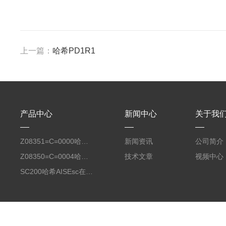
上一篇：
哈希PD1R1
产品中心
新闻中心
关于我
Z08351=C=0000哈希氧化还原电位8351 ORP测定仪电极
新闻资讯
公司简介
Z08350=C=0004哈希Polymetron在线PH电极带10米电缆
技术文章
视频中心
SC200哈希AISEsc在线式氨氮检测仪传感器膜头LXV