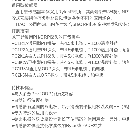
通用型传感器
通用型传感器本体采用RytonR材质，其两端都带3/4英寸
没式安装组件有多种材质以满足各种不同的应用场合。
HACH公司的GLI 3/4英寸复合pH/ORP电有多种材
订购指南：
以下是常用PH/ORP探头的订货资料
PC1R1A通用型PH探头，带4.5米电缆，Pt1000温度补偿
PC1R3A通用型PH探头，带4.5米电缆，Pt1000温度补偿，
PC2K1A插入式PH探头，带4.5米电缆，Pt1000温度补偿
PC3K2A卫生型PH探头，带4.5米电缆，Pt1000温度补偿，
RC1R5N通用型ORP探头，带4.5米电缆，铂电极
RC2k5N插入式ORP探头，带4.5米电缆，铂电极
特性和优点
●与大多数PH和ORP分析仪兼容
●自动进行温度补偿
●传感器有坚固的圆电极、易于清洗的平板电极以及耐HF（氢
●专为特殊的应用而设计
●参比电极的双盐桥设计延长了传感器的使用寿命，另外，电
●传感器本体是抗化学腐蚀的Ryton或PVDF材质