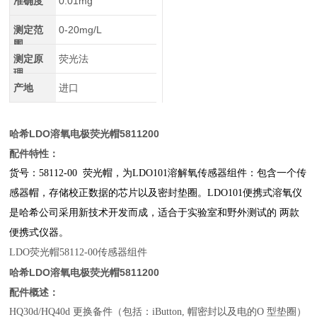
准确度
0.01mg
测定范
0-20mg/L
围
测定原
荧光法
理
产地
进口
哈希LDO溶氧电极荧光帽5811200
配件特性：
货号：58112-00 荧光帽，为LDO101溶解氧传感器组件
：包含一个传
感器帽，存储校正数据的芯片以及密封垫圈。
LD
O101便携式溶氧仪
是哈希公司采用新技术开发而成，适合于实验室和野外测试的 两款
便携式仪器。
LDO
荧光帽58112
-
00
传感器组件
哈希LDO溶氧电极荧光帽5811200
配件概述：
HQ30d/HQ40d 更换备件（包括：iButton, 帽密封以及电的O 型垫圈）