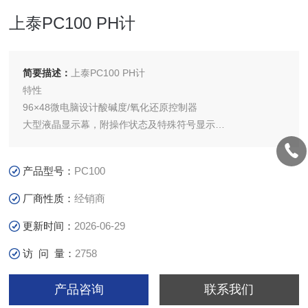
上泰PC100 PH计
简要描述：
上泰PC100 PH计
特性
96×48微电脑设计酸碱度/氧化还原控制器
大型液晶显示幕，附操作状态及特殊符号显示
具自动校正：手动/自动选择温度补偿功能
组合键进入设定、校正模式设计，防止错误更改
产品型号：
PC100
厂商性质：
经销商
更新时间：
2026-06-29
访 问 量：
2758
产品咨询
联系我们