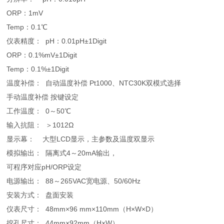
ORP：1mV
Temp：0.1℃
仪表精度： pH：0.01pH±1Digit
ORP：0.1%mV±1Digit
Temp：0.1%±1Digit
温度补偿： 自动温度补偿 Pt1000、NTC30K双模式选择
手动温度补偿 按键设定
工作温度： 0～50℃
输入抗阻： ＞1012Ω
显示幕： 大型LCD显示，主参数及温度双显示
模拟输出： 隔离式4～20mA输出，
可程序对应pH/ORP设定
电源输出： 88～265VAC宽电源、50/60Hz
安装方式： 盘面安装
仪表尺寸： 48mm×96 mm×110mm（H×W×D）
挖孔尺寸： 44mm×92mm（H×W）