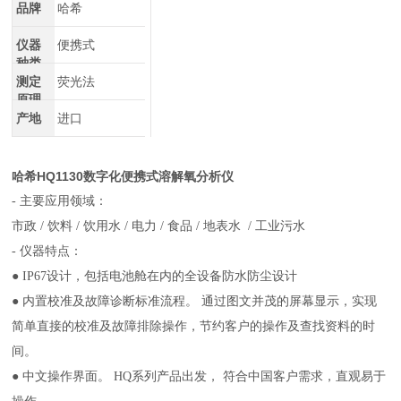
品牌
哈希
仪器
便携式
种类
测定
荧光法
原理
产地
进口
哈希HQ1130数字化便携式溶解氧分析仪
-
主要应用领域：
市政
/
饮料
/
饮用水
/
电力
/
食品
/
地表水
/
工业污水
-
仪器特点：
●
IP67
设计，包括电池舱在内的全设备防水防尘设计
● 内置校准及故障诊断标准流程。 通过图文并茂的屏幕显示，实现
简单直接的校准及故障排除操作，节约客户的操作及查找资料的时
间。
● 中文操作界面。
HQ
系列产品出发， 符合中国客户需求，直观易于