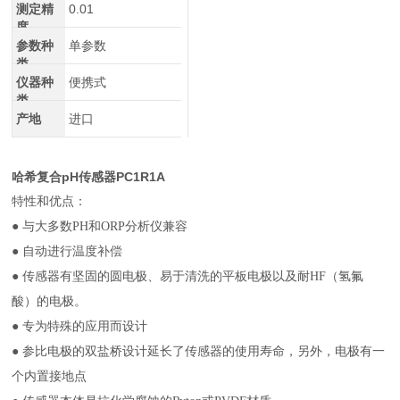
测定精
0.01
度
参数种
单参数
类
仪器种
便携式
类
产地
进口
哈希复合pH传感器PC1R1A
特性和优点：
● 与大多数PH和ORP分析仪兼容
● 自动进行温度补偿
● 传感器有坚固的圆电极、易于清洗的平板电极以及耐HF（氢氟
酸）的电极。
● 专为特殊的应用而设计
● 参比电极的双盐桥设计延长了传感器的使用寿命，另外，电极有一
个内置接地点