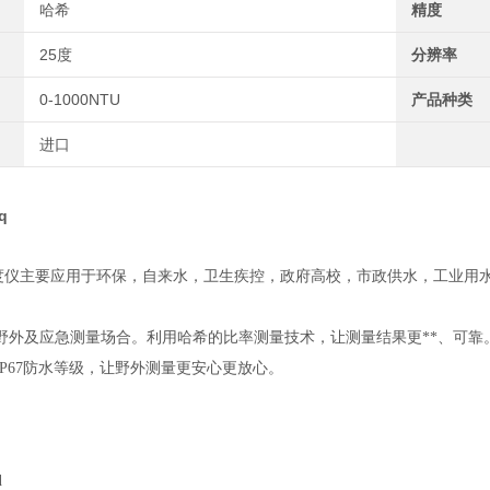
哈希
精度
25度
分辨率
0-1000NTU
产品种类
进口
q
度仪主要应用于环保，自来水，卫生疾控，政府高校，市政供水，工业用
野外及应急测量场合。利用哈希的比率测量技术，让测量结果更
**
、可靠
IP67
防水等级，让野外测量更安心更放心。
q