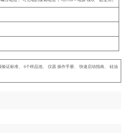
级验证标准、
6
个样品池、 仪器 操作手册、 快速启动指南、 硅油