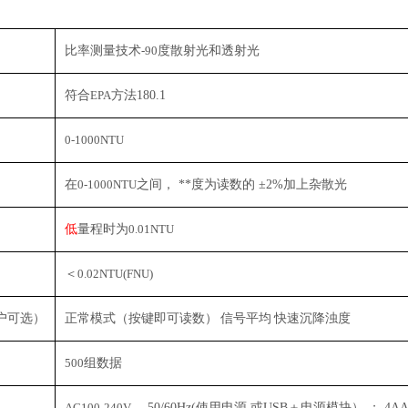
比率测量技术
-90
度散射光和透射光
符合
EPA
方法
180.1
0-1000NTU
在
0-1000NTU
之间，
**
度为读数的
±2%
加上杂散光
低
量程时为
0.01NTU
＜
0.02NTU(FNU)
户可选）
正常模式（按键即可读数）
信号平均
快速沉降浊度
500
组数据
AC100-240V
，
50/60Hz(
使用电源 或
USB
＋电源模块） ；
4A