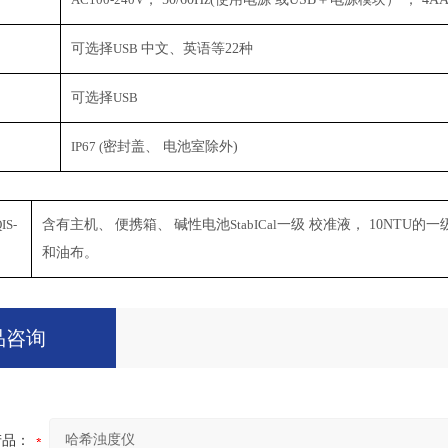
可选择
USB
中文、英语等
22
种
可选择
USB
IP67 (
密封盖、 电池室除外
)
IS-
含有主机、
便携箱、
碱性电池
StabICal
一级 校准液，
10NTU
的一
和油布。
品咨询
产品：