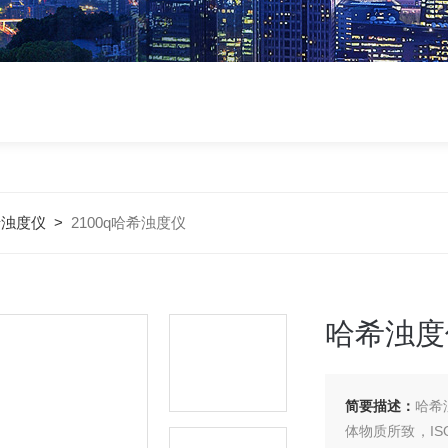
希浊度仪
>
2100q哈希浊度仪
哈希浊度
简要描述：
哈希
体物质所致，IS