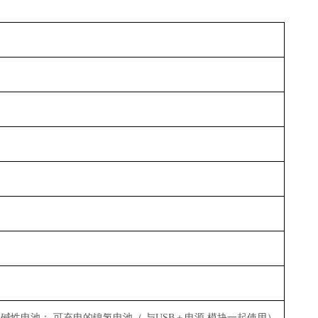
A
碱性电池； 可充电的镍氢电池（ 与
USB
＋电源 模块一起使用）