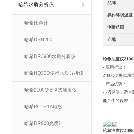
品牌
哈希水质分析仪
操作环境温度
哈希比色计
测量范围
哈希DRB200
产地
哈希DR3900水质分析仪
哈希浊度仪
2100
-
应用行业：
哈希HQ30D便携水质分析仪
2100Q
便携式浊
-
产品优势：
哈希2100Q便携式浊度仪
小巧轻便，适合
能产生的误差。
哈希PC1R1A电极
哈希DR900光度计
哈希浊度仪
2100