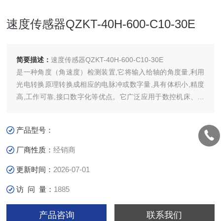
速度传感器QZKT-40H-600-C10-30E
简要描述：
速度传感器QZKT-40H-600-C10-30E
是一种角度（角速度）检测装置,它将输入给轴的角度量,利用
光电转换原理转换成相应的电脉冲或数字量,具有体积小,精度
高,工作可靠,接口数字化等优点。它广泛应用于数控机床、回
转台、伺服传动、机器人、雷达、军事目标测定等需要检测角
度的装置和设备中。外型传感器外壳用 不锈钢材料 制成。防
产品型号：
水结构简单,耐压能力强、密封可靠,未使用任何
厂商性质：
经销商
更新时间：
2026-07-01
访 问 量：
1885
产品咨询
联系我们