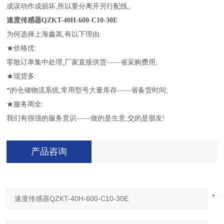
成误动作成损坏,所以要分离开另行配线。
速度传感器
QZKT-40H-600-C10-30E
为何选择上海鑫嵩,有以下理由:
★价格优:
零散订单集中处理,厂家直接供货——省采购费用;
★现货多:
*的仓储物流系统,常用型号大量库存——省备货时间;
★服务周全:
我们有很强的服务意识——做的是生意,交的是朋友!
产品咨询