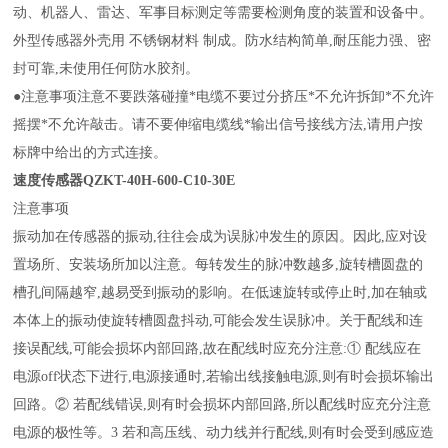
动、机器人、雷达、军事目标测定等需要检测角度的装置和设备中。
外型传感器外壳用 不锈钢材料 制成。防水结构简单,耐压能力强、密
封可靠,未使用任何防水胶剂。
●注意事项注意不要跌落碰撞*电缆不要过分挤压*不允许拆卸*不允许
摇摆*不允许敲击。请不要伸缩电缆线*输出信号接线方法,请用户按
标牌中给出的方式连接。
速度传感器
QZKT-40H-600-C10-30E
注意事项
振动加在传感器的振动,往往会成为误脉冲发生的原因。因此,应对设
置场所、安装场所加以注意。每转发生的脉冲数越多,旋转槽圆盘的
槽孔间隔越窄,越易受到振动的影响。在低速旋转或停止时,加在轴或
本体上的振动使旋转槽圆盘抖动,可能会发生误脉冲。关于配线和连
接误配线,可能会损坏内部回路,故在配线时应充分注意:① 配线应在
电源off状态下进行,电源接通时,若输出线接触电源,则有时会损坏输出
回路。② 若配线错误,则有时会损坏内部回路,所以配线时应充分注意
电源的极性等。3 若和高压线、动力线并行配线,则有时会受到感应造