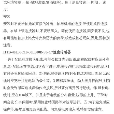
试环境较差 、振动剧烈(如:发动机等)。用于测量转速 、周期 、速
度。
安装
安装时不要给轴施加直接的冲击。轴与机器的连接,应使用柔性连接
器。在轴上装连接器时,不要硬压入。即使使用连接器,因安装不良,也
有可能给轴加上比允许负荷还大的负荷,或造成拨芯现象,因此,要特别
注意。
HTB-40L38C10-30E600B-S8-C7速度传感器
关于配线和连接误配线,可能会损坏内部回路,故在配线时应充分注
意:① 配线应在电源off状态下进行,电源接通时,若输出线接触电源,则
有时会损坏输出回路。② 若配线错误,则有时会损坏内部回路,所以配
线时应充分注意电源的极性等。3 若和高压线、动力线并行配线,则有
时会受到感应造成误动作成损坏,所以要分离开另行配线。④ 延长电
线时,应在10m以下。并且由于电线的分布容量,波形的上升、下降时
间会较长,有问题时,采用施密特回路等对波形进行。⑤ 为了避免感应
噪声等,要尽量用短距离配线。向集成电路输入时,特别需要注意。