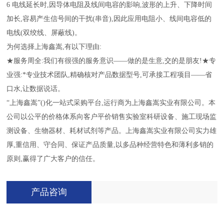
6 电线延长时,因导体电阻及线间电容的影响,波形的上升、下降时间
加长,容易产生信号间的干扰(串音),因此应用电阻小、线间电容低的
电线(双绞线、屏蔽线)。
为何选择上海鑫嵩,有以下理由:
★服务周全:我们有很强的服务意识——做的是生意,交的是朋友!★专
业强:*专业技术团队,精确核对产品数据型号,可承接工程项目——省
口水,让数据说话。
“上海鑫嵩”()化一站式采购平台,运行商为上海鑫嵩实业有限公司。本
公司以公平的价格体系向客户平价销售实验室科研设备、施工现场监
测设备、生物器材、耗材试剂等产品。上海鑫嵩实业有限公司实力雄
厚,重信用、守合同、保证产品质量,以多品种经营特色和薄利多销的
原则,赢得了广大客户的信任。
产品咨询