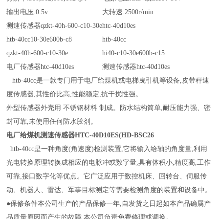
输出电压:0.5v
大转速:2500r/min
测速传感器qzkt-40h-600-c10-30e
htc-40d10es
htb-40cc10-30e600b-c8
htb-40cc
qzkt-40h-600-c10-30e
hi40-c10-30e600b-c15
电厂传感器htc-40d10es
测速传感器htc-40d10es
htb-40cc是一款专门用于电厂给煤机或电梯曳引机等设备,皮带秤速
度传感器,其性价比高,性能稳定,抗干扰性强。
外型传感器外壳用 不锈钢材料 制成。防水结构简单,耐压能力强、密
封可靠,未使用任何防水胶剂。
电厂给煤机测速传感器HTC-40D10ES(HD-BSC26
htb-40cc是一种角度(角速度)检测装置,它将输入给轴的角度量,利用
光电转换原理转换成相应的电脉冲或数字量,具有体积小,精度高,工作
可靠,接口数字化等优点。它广泛应用于数控机床、回转台、伺服传
动、机器人、雷达、军事目标测定等需要检测角度的装置和设备中。
●保修条件本公司生产的产品保修一年,自发货之日起如本产品确属产
品质量原因而产生的故障,本公司负责免费修理或调换。