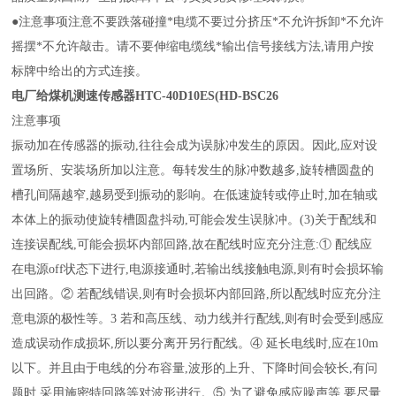
●注意事项注意不要跌落碰撞*电缆不要过分挤压*不允许拆卸*不允许
摇摆*不允许敲击。请不要伸缩电缆线*输出信号接线方法,请用户按
标牌中给出的方式连接。
电厂给煤机测速传感器HTC-40D10ES(HD-BSC26
注意事项
振动加在传感器的振动,往往会成为误脉冲发生的原因。因此,应对设
置场所、安装场所加以注意。每转发生的脉冲数越多,旋转槽圆盘的
槽孔间隔越窄,越易受到振动的影响。在低速旋转或停止时,加在轴或
本体上的振动使旋转槽圆盘抖动,可能会发生误脉冲。(3)关于配线和
连接误配线,可能会损坏内部回路,故在配线时应充分注意:① 配线应
在电源off状态下进行,电源接通时,若输出线接触电源,则有时会损坏输
出回路。② 若配线错误,则有时会损坏内部回路,所以配线时应充分注
意电源的极性等。3 若和高压线、动力线并行配线,则有时会受到感应
造成误动作成损坏,所以要分离开另行配线。④ 延长电线时,应在10m
以下。并且由于电线的分布容量,波形的上升、下降时间会较长,有问
题时,采用施密特回路等对波形进行。⑤ 为了避免感应噪声等,要尽量