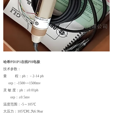
哈希
PD1P1
在线
PH
电极
技术参数：
量 程：ph：－2-14 ph
orp：-1500~+1500mv
灵 敏 度：ph：±0.01ph
orp：±0.5mv
温度范围：-5～105℃
大压力：105℃时,为6.9bar