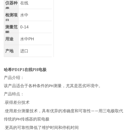
仪器种
在线
类
检测项
水中
目
测量范
0-14
围
用途
水中PH
产地
进口
哈希
PD1P1
在线
PH
电极
产品介绍：
该产品适合于各种条件的PH测量，尤其是恶劣环境中。
产品特点：
.
获得差分技术
.
使用差分测量技术，具有优异的准确度和可靠性——用三电极取代
传统的PH传感器的双电极
.
更高的可靠性降低了维护时间和停机时间