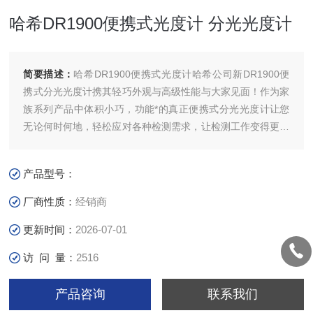
哈希DR1900便携式光度计 分光光度计
简要描述：
哈希DR1900便携式光度计哈希公司新DR1900便
携式分光光度计携其轻巧外观与高级性能与大家见面！作为家
族系列产品中体积小巧，功能*的真正便携式分光光度计让您
无论何时何地，轻松应对各种检测需求，让检测工作变得更快
更准更轻松！7寸彩色触摸屏，中文菜单，预置240多条程
序，可自建100条程序，2000组数据记录功能，可识别哈希条
产品型号：
形码试剂，可配流通池模块。
厂商性质：
经销商
更新时间：
2026-07-01
访 问 量：
2516
产品咨询
联系我们