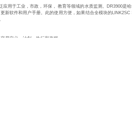
可广泛应用于工业，市政，环保， 教育等领域的水质监测。
DR3900
新软件和用户手册。此的使用方便，如果结合全模块的LINK2S
。
可以很容易定义、计划、执行和存档。
。系统检查中的 AQA 菜单
一个的使用方法都用标准溶液进行验证，
中的数据与实验室的数据同时在
后即刻按需实现在线探头的实时校准；
校准探头。
需打印操作流程
定义程序
更新及实验数据下载