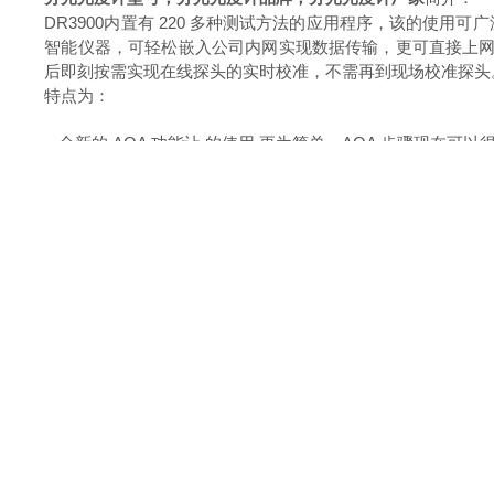
DR3900内置有 220 多种测试方法的应用程序，该的使用
智能仪器，可轻松嵌入公司内网实现数据传输，更可直接上网更
后即刻按需实现在线探头的实时校准，不需再到现场校准探头
特点为：
● 全新的 AQA 功能让 的使用 更为简单。AQA 步骤现在
增加了提醒功能，这样操作人员就不会忘掉定期执行的标准测量
含有检查分析质量的程序。配置也是在这里完成的，例如每
以及用混合溶液进行干扰性测试。
● 可选配 LINK2SC 软件，使来自 SC1000 数字控制器
DR3900 中显示，实现快速识别不规则数据并分析；比对
由此，实验室和在线数据实现 了双向传输，不需再到现场
● 可在屏幕中显示的使用步骤，降低了错误操作的几率，也无
● 的使用软件可随时通过 USB 或者直插网线实现实时更新
● 具有数据存储功能，可存储 2000 组数据及 100 个用户自
● 的使用前后都有 USB 接口便于使用 U 盘进行应用程序的
● 网络接口便于数据的网络传输
● 可直接连接打印机，并打印实验结果
● 的使用具有密码保护功能以及定时器功能。
● 多用户管理，可以给管理员 , 标准用户设置不同权限