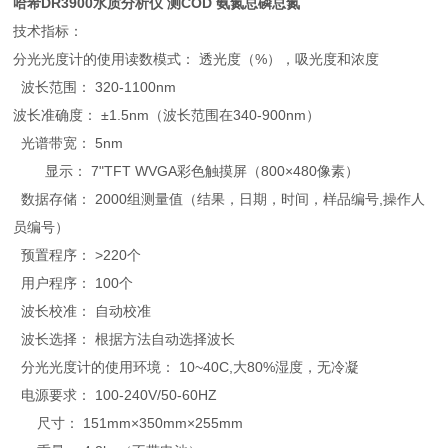
哈希DR3900水质分析仪 测COD 氨氮总磷总氮
技术指标：
分光光度计的使用读数模式： 透光度（%），吸光度和浓度
波长范围： 320-1100nm
波长准确度： ±1.5nm（波长范围在340-900nm）
光谱带宽： 5nm
显示： 7"TFT WVGA彩色触摸屏（800×480像素）
数据存储： 2000组测量值（结果，日期，时间，样品编号,操作人
员编号）
预置程序： >220个
用户程序： 100个
波长校准： 自动校准
波长选择： 根据方法自动选择波长
分光光度计的使用环境： 10~40C,大80%湿度，无冷凝
电源要求： 100-240V/50-60HZ
尺寸： 151mm×350mm×255mm