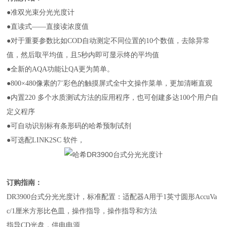
●准双光束分光光度计
●直读式——直接读浓度值
●对于重要参数比如COD自动测定不同位置的10个数值，去除异常
值，然后取平均值，且5秒内即可显示终的平均值
●全新的AQA功能让QA更为简单。
●800×480像素的7’彩色的触摸屏式全中文操作菜单，更加清晰直观
●内置220 多个水质测试方法的应用程序，也可创建多达100个用户自
定义程序
●可自动识别标有条形码的哈希预制试剂
●可选配LINK2SC 软件，
订购指南：
DR3900台式分光光度计，标准配置：适配器A用于1英寸圆形AccuVa
c/1厘米方形比色皿，操作指导，操作指导和方法
指导CD光盘，供电电源