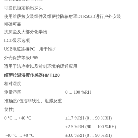
可提供恒定输出探头
使用
维萨拉
安装组件及维萨拉防辐射罩DTR502B进行户外安装
精确可靠
抗灰尘及大部分化学物
LCD显示选项
USB电缆连接PC，用于维护
外壳保护等级IP65
适用于洁净室以及苛刻环境的暖通应用
维萨拉温湿度传感器HMT120
相对湿度
测量范围
0 ... 100 %RH
准确度(包括非线性、迟滞及重
复性)
0 °C ... +40 °C
±1.7 %RH (0 ... 90 %RH)
±2.5 %RH (90 ... 100 %RH)
-40 °C ... +0 °C
±3.0 %RH (0 ... 90 %RH)