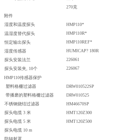
270克
附件
湿度和温度探头
HMP110*
替代探头
HMP110R*
温湿度
HMP110REF*
恒定输出探头
HUMICAP? 180R
湿度传感器
226061
探头安装法兰
226067
探头安装夹, 10个
器保护
HMP110
传感
塑料格栅过滤器
DRW010522SP
带播磨的塑料格栅过滤器
DRW010525
不锈钢烧结
过滤器
HM46670SP
探头电缆 3 米
HMT120Z300
探头电缆 5 米
HMT120Z500
探头电缆 10 m
防辐射罩