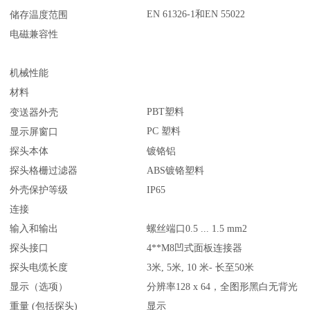
EN 61326-1和EN 55022
储存温度范围
电磁兼容性
机械性能
材料
外壳
PBT塑料
变送器
PC 塑料
显示屏窗口
探头本体
镀铬铝
探头格栅过滤器
ABS镀铬塑料
外壳保护等级
IP65
连接
输入和输出
螺丝端口0.5 ... 1.5 mm2
探头接口
4**M8凹式面板连接器
探头电缆长度
3米, 5米, 10 米- 长至50米
显示（选项）
分辨率128 x 64，全图形黑白无背光
重量 (包括探头)
显示