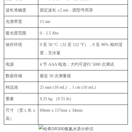
波长准确度
固定波长
±
2 nm
，因型号而异
光谱带宽
15 nm
吸光度范围
0 - 2.5 Abs
操作环境
0
至
50
°
C
（
32
至
122
°
F
），
0
至
90%
相对湿
度，无冷凝
电源
4
节
AAA
电池；大约可进行
5000
次测试
数据存储
最近
50
次测量值
样品池
25 mm (10 mL)
，
1 cm (10 mL)
重量
0.25 kg
（
0.55 lb
）
尺寸
（宽
x
长
x
69mm x 157mm x 34mm
高）