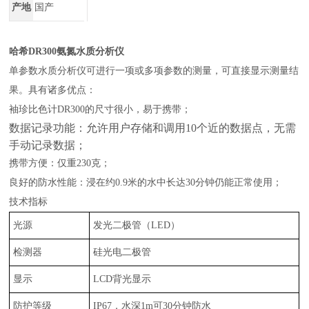
产地
国产
哈希DR300氨氮水质分析仪
单参数水质分析仪可进行一项或多项参数的测量，可直接显示测量结
果。具有诸多优点：
袖珍比色计DR300的尺寸很小，易于携带；
数据记录功能：允许用户存储和调用10个近的数据点，无需
手动记录数据；
携带方便：仅重230克；
良好的防水性能：浸在约0.9米的水中长达30分钟仍能正常使用；
技术指标
光源
发光二极管（
LED
）
检测器
硅光电二极管
显示
LCD
背光显示
防护等级
IP67
，水深
1m
可
30
分钟防水