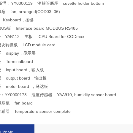
号：YY0000119 消解管底座 cuvette holder bottom
 fan, arranged(COD03_06)
Keyboard，按键
S板 Interface board MODBUS RS485
YAB112 主板 CPU Board for CODmax
块转换板 LCD module card
 display，显示屏
Terminalboard
 input board，输入板
 output board，输出板
 motor board ，马达板
YY0000173 湿度传感器 YAA910, humidity sensor board
扇板 fan board
 Temperature sensor complete