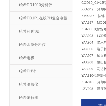
COD10_01代替货
哈希DR1010分析仪
XKA042 冷却风扇
XMK387 按键 
哈希PD1P1在线PH复合电极
YAA857 MODBU
ZBA889代替货号：
哈希PH电极
YAA903 LCD模
YAA904 显示屏
哈希水质分析仪
YAA906 端子板 
YAA907 输入板
哈希电极
YAA908 输出板
YAA909 马达板
哈希PH计
YAA910代替货号：
ZBA810 冷却风
哈希溶氧仪
LZV208 温度传感器
哈希消解器