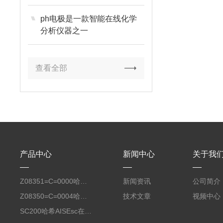
ph电极是一款智能在线化学
分析仪器之一
查看全部
产品中心
新闻中心
关于我
Z08351=C=0000哈希氧化还原电位8351 ORP测定仪电极
新闻资讯
公司简介
Z08350=C=0004哈希Polymetron在线PH电极带10米电缆
技术文章
视频中心
SC200哈希AISEsc在线式氨氮检测仪传感器膜头LXV