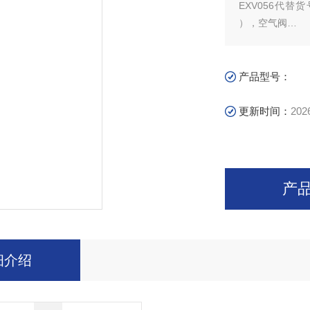
EXV056代替货号：
），空气阀
EXV057代替货号
COD10_01代替
产品型号：
更新时间：
202
产
细介绍