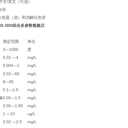
：中文/英文（可选）
自动
：比色皿（池）和消解比色管
+5B-3BN组合多参数氨氮仪
测定范围
单位
3—1000
度
0.02 —4
mg/L
0.004—1
mg/L
0.02—60
mg/L
8—85
mg/L
0.1—1.0
mg/L
氯
0.05—1.5
mg/L
0.05—1.80
mg/L
1 —10
ug/L
0.02 —2.0
mg/L