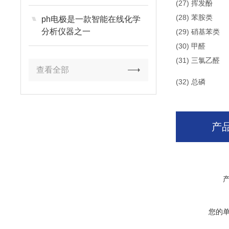
(27)
挥发酚
(28)
苯胺类
ph电极是一款智能在线化学
分析仪器之一
(29)
硝基苯类
(30)
甲醛
(31)
三氯乙醛
查看全部
(32)
总磷
产
您的