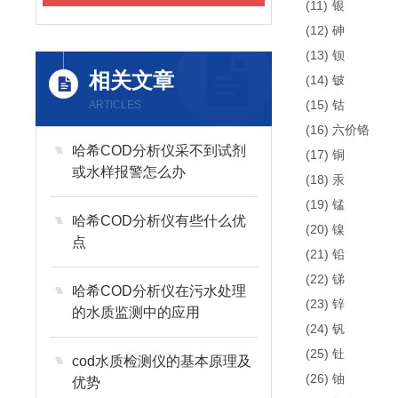
(11)
银
(12)
砷
(13)
钡
相关文章
(14)
铍
(15)
钴
ARTICLES
(16)
六价铬
哈希COD分析仪采不到试剂
(17)
铜
或水样报警怎么办
(18)
汞
(19)
锰
哈希COD分析仪有些什么优
(20)
镍
点
(21)
铅
(22)
锑
哈希COD分析仪在污水处理
(23)
锌
的水质监测中的应用
(24)
钒
(25)
钍
cod水质检测仪的基本原理及
(26)
铀
优势