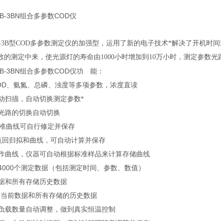
+5B-3BN组合多参数COD仪
型是5B-3B型COD多参数测定仪的加强型，运用了新的电子技术*解决了
数的测定中来，使光源灯的寿命由1000小时增加到10万小时，测定参数
+5B-3BN组合多参数COD仪
功 能：
定COD、氨氮、总磷、浊度等多项参数，浓度直读
键自动扫描，自动切换测定参数*
数随光路的切换自动切换
0条标准曲线可自行修定并保存
条多点回归拟和曲线，可自动计算并保存
动制作曲线，仪器可自动根据标准样品来计算存储曲线
存储4000个测定数据（包括测定时间、参数、数值）
前数据和所有存储历史数据
机传输当前数据和所有存储的历史数据
率随负载数量自动调整，做到真实恒温控制