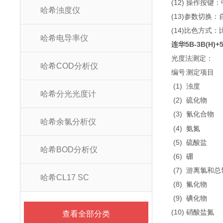
(12) 操作按键
哈希浊度仪
(13)参数切换：
(14)比色方式
哈希电导率仪
连华5B-3B(H)
光度法测定：
哈希COD分析仪
编号
测定项目
(1)
浊度
哈希分光光度计
(2)
硫化物
(3)
氰化
物
合
哈希余氯分析仪
(4)
氨氮
(5)
硫酸盐
哈希BOD分析仪
(6)
硼
(7)
游离氯和总
哈希CL17 SC
(8)
氟化物
(9)
碘化物
(10)
硝酸盐氮
查看全部分类