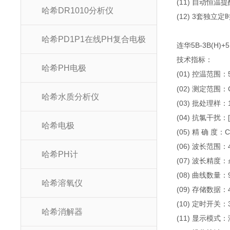
(11) 自动恒
哈希DR1010分析仪
(12) 3套独
哈希PD1P1在线PH复合电极
连华5B-3B(H)
技术指标：
哈希PH电极
(01) 控温范围：
(02) 测定范围：C
哈希水质分析仪
(03) 批处理样：
(04) 抗氯干扰：[C
哈希电极
(05) 精 确 度：C
(06) 波长范围：
哈希PH计
(07) 波长精度：
(08) 曲线数量：
哈希溶氧仪
(09) 存储数据：
(10) 定时开关
哈希消解器
(11) 显示模式：