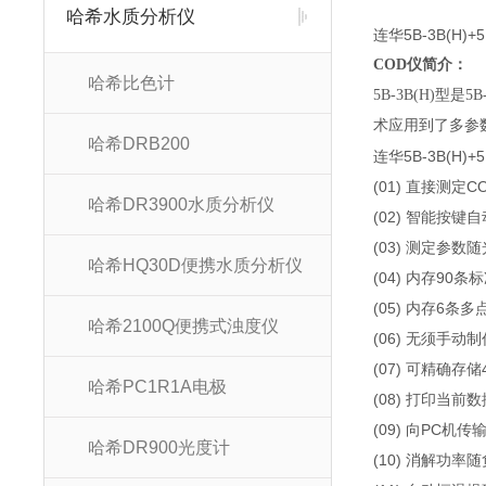
哈希水质分析仪
连华5B-3B(H)
COD仪简介：
哈希比色计
5B-3B(H)
术应用到了多参
哈希DRB200
连华5B-3B(H)
(01) 直接测
哈希DR3900水质分析仪
(02) 智能按
(03) 测定参
哈希HQ30D便携水质分析仪
(04) 内存9
(05) 内存6
哈希2100Q便携式浊度仪
(06) 无须手
(07) 可精确
哈希PC1R1A电极
(08) 打印当
(09) 向PC
哈希DR900光度计
(10) 消解功