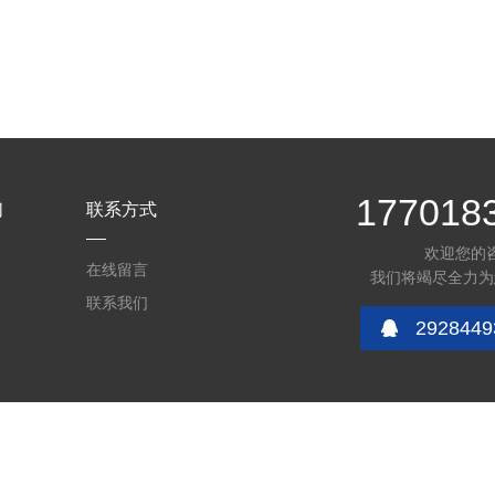
177018
们
联系方式
欢迎您的
在线留言
我们将竭尽全力为
联系我们
2928449
08号-5
技术支持：
环保在线
管理登陆
sitemap.xml