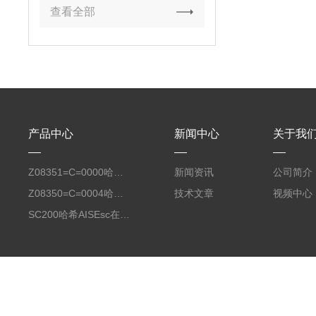
查看全部
产品中心
新闻中心
关于我
Z08351=C=0000哈希氧化还原电位8351 ORP测定仪电极
新闻资讯
公司简介
Z08350=C=0004哈希Polymetron在线PH电极带10米电缆
技术文章
视频中心
SC200哈希AISEsc在线式氨氮检测仪传感器膜头LXV
版权所有 © 2026 上海鑫嵩实业有限公司
备案号：沪ICP备100127