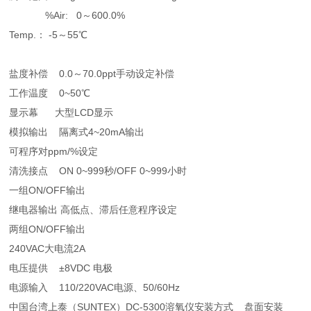
%Air: 0～600.0%
Temp.： -5～55℃
盐度补偿 0.0～70.0ppt手动设定补偿
工作温度 0~50℃
显示幕 大型LCD显示
模拟输出 隔离式4~20mA输出
可程序对ppm/%设定
清洗接点 ON 0~999秒/OFF 0~999小时
一组ON/OFF输出
继电器输出 高低点、滞后任意程序设定
两组ON/OFF输出
240VAC大电流2A
电压提供 ±8VDC 电极
电源输入 110/220VAC电源、50/60Hz
中国台湾上泰（SUNTEX）DC-5300溶氧仪安装方式 盘面安装