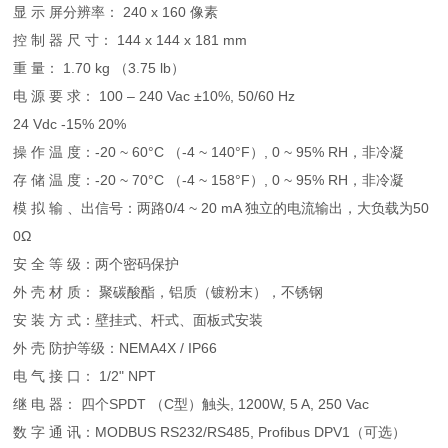
显 示 屏分辨率： 240 x 160 像素
控 制 器 尺 寸： 144 x 144 x 181 mm
重 量： 1.70 kg （3.75 lb）
电 源 要 求： 100 – 240 Vac ±10%, 50/60 Hz
24 Vdc -15% 20%
操 作 温 度：-20 ~ 60°C （-4 ~ 140°F）, 0 ~ 95% RH，非冷凝
存 储 温 度：-20 ~ 70°C （-4 ~ 158°F）, 0 ~ 95% RH，非冷凝
模 拟 输 、出信号：两路0/4 ~ 20 mA 独立的电流输出，大负载为50
0Ω
安 全 等 级：两个密码保护
外 壳 材 质： 聚碳酸酯，铝质（镀粉末），不锈钢
安 装 方 式：壁挂式、杆式、面板式安装
外 壳 防护等级：NEMA4X / IP66
电 气 接 口： 1/2" NPT
继 电 器： 四个SPDT （C型）触头, 1200W, 5 A, 250 Vac
数 字 通 讯：MODBUS RS232/RS485, Profibus DPV1（可选）