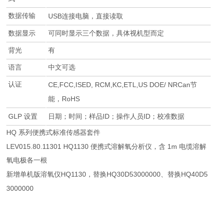
数据传输
USB
连接电脑，直接读取
数据显示
可同时显示三个数据，具体视机型而定
背光
有
语言
中文可选
认证
CE,FCC,ISED, RCM,KC,ETL,US DOE/ NRCan
节
RoHS
能，
GLP
ID
ID
设置
日期；时间；样品
；操作人员
；校准数据
HQ
系列便携式标准传感器套件
LEV015.80.11301 HQ1130
1m
便携式溶解氧分析仪，含
电缆溶解
氧电极各一根
HQ1130
HQ30D53000000
HQ40D5
新增单机版溶氧仪
，替换
、替换
3000000