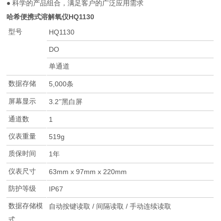
● 科学的产品组合，满足客户的广泛应用需求
哈希便携式溶解氧仪HQ1130
型号
HQ1130
DO
单通道
数据存储
5,000
条
屏幕显示
3.2
”黑白屏
通道数
1
仪表重量
519g
质保时间
1
年
仪表尺寸
63mm x 97mm x 220mm
防护等级
IP67
数据存储模
/
/
自动按键读取
间隔读取
手动连续读取
式