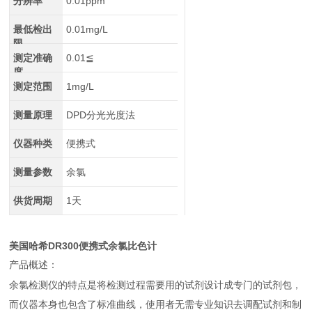
分辨率
0.01ppm
最低检出
0.01mg/L
限
测定准确
0.01≦
度
测定范围
1mg/L
测量原理
DPD分光光度法
仪器种类
便携式
测量参数
余氯
供货周期
1天
美国哈希DR300便携式余氯比色计
产品概述：
余氯检测仪的特点是将检测过程需要用的试剂设计成专门的试剂包，
而仪器本身也包含了标准曲线，使用者无需专业知识去调配试剂和制