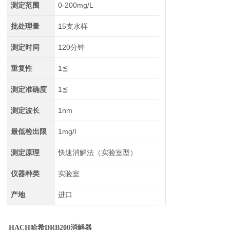
测定范围
0-200mg/L
批处理量
15支水样
测定时间
120分钟
重复性
1≦
测定准确度
1≦
测定波长
1nm
最低检出限
1mg/l
测定原理
快速消解法（实验室型）
仪器种类
实验室
产地
进口
HACH哈希DRB200消解器