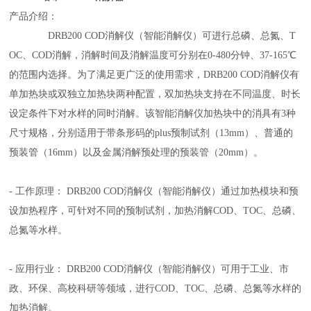
产品介绍：
DRB200 COD
消解仪（智能消解仪）可进行总磷、总氮、
T
OC
、
COD
消解，消解时间及消解温度可分别在
0-480
分钟、
37-165
℃
的范围内选择。为了满足更广泛的使用需求，
DRB200 COD
消解仪有
单加热块或双独立加热块两种配置，双加热块支持在不同温度、时长
设定条件下对水样的同时消解。该智能消解仪加热块中的消具有
3
种
尺寸规格，分别适用于带条形码的
plus
预制试剂（
13mm
）、普通的
预装管（
16mm
）以及金属消解预处理的预装管（
20mm
）。
-
工作原理：
DRB200 COD
消解仪（智能消解仪）通过加热模块和预
设加热程序，可针对不同的预制试剂，加热消解
COD
、
TOC
、总磷、
总氮等水样。
-
应用行业：
DRB200 COD
消解仪（智能消解仪）可用于工业、市
政、环保、高校科研等领域，进行
COD
、
TOC
、总磷、总氮等水样的
加热消解。