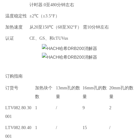
计时器
:0
至
480
分钟左右
温度稳定性
±
2
℃（±
3.5
°
F
）
加热速度
从
20
至
150
℃（
68
至
302
°
F
） 需
10
分钟左右
认证
CE
、
GS
、和
cTUVus
订购指南
订货号
加热块个
13mm
孔的数
16mm
孔的数
20mm
孔的数
数
量
量
量
LTV082.80.30
1
/
9
2
001
LTV082.80.40
1
/
15
/
001