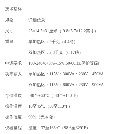
技术指标
规格
详细信息
尺寸
25
×
14.5
×
31
厘米（
9.8
×
5.7
×
12.2
英寸）
重量
单加热区：
2
千克（
4.4
磅）
双加热区：
2.8
千克（
6.17
磅）
电源要求
100-240V,+5%/-15%,50/60Hz,
保护等级Ⅰ
功率输入
单加热区：
115V
：
300VA
：
230V
：
450VA
双加热区：
115V
：
600VA
：
230V
：
900VA
存储温度
-40
至
+60
℃（
-40
至
+140
°
F
）
操作温度
10
至
45
℃（
50
至
113
°
F
）
操作湿度
90%
（无冷凝）
仪器量程
温度：
37
至
165
℃（
98.6
至
329
°
F
）