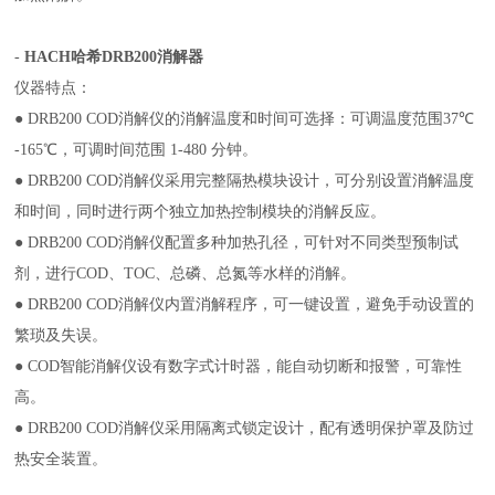
-
HACH哈希DRB200消解器
仪器特点：
●
DRB200 COD
消解仪的消解温度和时间可选择：可调温度范围
37
℃
-165
℃，可调时间范围
1-480
分钟。
●
DRB200 COD
消解仪采用完整隔热模块设计，可分别设置消解温度
和时间，同时进行两个独立加热控制模块的消解反应。
●
DRB200 COD
消解仪配置多种加热孔径，可针对不同类型预制试
剂，进行
COD
、
TOC
、总磷、总氮等水样的消解。
●
DRB200 COD
消解仪内置消解程序，可一键设置，避免手动设置的
繁琐及失误。
●
COD
智能消解仪设有数字式计时器，能自动切断和报警，可靠性
高。
●
DRB200 COD
消解仪采用隔离式锁定设计，配有透明保护罩及防过
热安全装置。