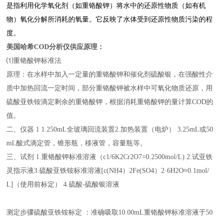
是指利用化学氧化剂（如重铬酸钾）将水中的还原性物质（如有机
物）氧化分解所消耗的氧量。它反映了水体受到还原性物质污染的程
度。
美国哈希COD分析仪供应
原理：
⑴重铬酸钾标准法
原理：在水样中加入一定量的重铬酸钾和催化剂硫酸银，在强酸性介
质中加热回流一定时间，部分重铬酸钾被水样中可氧化物质还原，用
硫酸亚铁铵滴定剩余的重铬酸钾，根据消耗重铬酸钾的量计算COD的
值。
二、仪器 1 1.250mL全玻璃回流装置2.加热装置（电炉） 3.25mL或50
mL酸式滴定管，锥形瓶，移液管，容量瓶等。
三、试剂 1.重铬酸钾标准溶液（c1/6K2Cr2O7=0.2500mol/L) 2.试亚铁
灵指示液3.硫酸亚铁铵标准溶液[c(NH4）2Fe(SO4）2·6H2O≈0.1mol/
L]（使用前标定） 4.硫酸-硫酸银溶液
测定步骤硫酸亚铁铵标定 ：准确吸取10.00mL重铬酸钾标准溶液于50