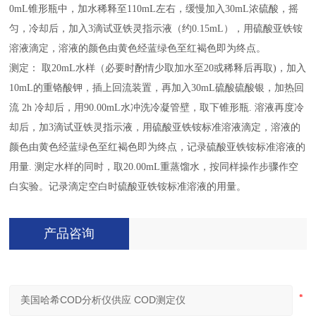
0mL锥形瓶中，加水稀释至110mL左右，缓慢加入30mL浓硫酸，摇
匀，冷却后，加入3滴试亚铁灵指示液（约0.15mL），用硫酸亚铁铵
溶液滴定，溶液的颜色由黄色经蓝绿色至红褐色即为终点。
测定： 取20mL水样（必要时酌情少取加水至20或稀释后再取)，加入
10mL的重铬酸钾，插上回流装置，再加入30mL硫酸硫酸银，加热回
流 2h 冷却后，用90.00mL水冲洗冷凝管壁，取下锥形瓶. 溶液再度冷
却后，加3滴试亚铁灵指示液，用硫酸亚铁铵标准溶液滴定，溶液的
颜色由黄色经蓝绿色至红褐色即为终点，记录硫酸亚铁铵标准溶液的
用量. 测定水样的同时，取20.00mL重蒸馏水，按同样操作步骤作空
白实验。记录滴定空白时硫酸亚铁铵标准溶液的用量。
产品咨询