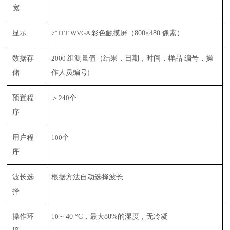
宽
显示
7''TFT WVGA
彩色触摸屏（
800×480
像素）
数据存
2000
组测量值（结果，日期，时间，样品 编号，操
储
作人员编号
)
预置程
＞
240
个
序
用户程
100
个
序
波长选
根据方法自动选择波长
择
操作环
10
～
40 °C
，最大
80%
的湿度，无冷凝