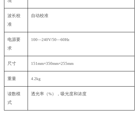
境
波长校
自动校准
准
电源要
100—240V/50—60Hz
求
尺寸
151mm×350mm×255mm
重量
4.2kg
读数模
透光率（
%
），吸光度和浓度
式