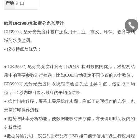
产地
进口
哈希DR3900实验室分光光度计
DR3900
可见分光光度计被广泛应用于工业、市政、环保、教育等领
域的水质监测。
-
仪器特点及优势：
●
DR3900
可见分光光度计具有自动分析检测数据的优点，对检测结
果中的重要参数进行筛选，比如
COD
自动测定不同位置的
10
个数值，
DR3900
可见分光光度计系统程序会首先去除异常值，然后取平均
值，且
5
秒内即可显示最终的平均值结果
● 操作指南程序，屏幕上显示操作步骤，降低了错误操作的几率，也
无需打印操作流程
● 趋势与比率分析功能，使数据能够有效存储，方便调用时间段内的
分析数据
●数据传输功能，仪器前后都配有
USB
接口便于使用
U
盘进行应用程