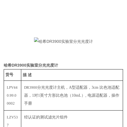
哈希DR3900实验室分光光度计
货号
描
述
LPV44
DR3900
分光光度计主机，
A
型适配器，
3cm
比色池适配
0.99.0
器，
1
对
1
英寸方形比色池（
10mL
）
,
电源适配器，操作
0002
手册
LZV53
经认证的测试滤光片组件
7