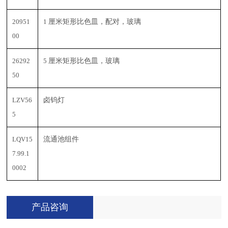
20951
1
厘米矩形比色皿，配对，玻璃
00
26292
5
厘米矩形比色皿，玻璃
50
LZV56
卤钨灯
5
LQV15
流通池组件
7.99.1
0002
产品咨询