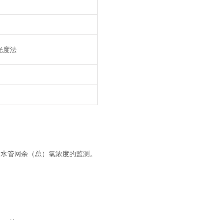
光度法
用水管网余（总）氯浓度的监测。