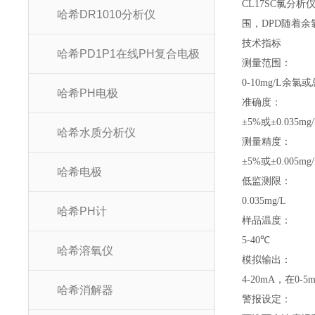
CL17SC氯分
哈希DR1010分析仪
围，DPD随着
技术指标
哈希PD1P1在线PH复合电极
测量范围：
0-10mg/L余氯
哈希PH电极
准确度：
±5%或±0.035
哈希水质分析仪
测量精度：
±5%或±0.005
哈希电极
低监测限：
0.035mg/L
哈希PH计
样品温度：
5-40℃
哈希溶氧仪
模拟输出：
4-20mA，在0
哈希消解器
警报设定：