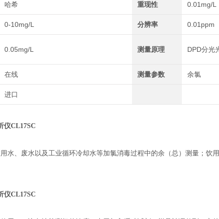
哈希
重现性
0.01mg/L
0-10mg/L
分辨率
0.01ppm
0.05mg/L
测量原理
DPD分光
在线
测量参数
余氯
进口
仪CL17SC
饮用水、废水以及工业循环冷却水等加氯消毒过程中的余（总）测量；饮
仪CL17SC