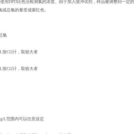
析仪使用DPD比色法检测氯的浓度。由于加入缓冲试剂，样品被调整到一定的
余氯或总氯的量变成紫红色。
或总氯
mg/L按Cl2计，取较大者
mg/L按Cl2计，取较大者
-5mg/L范围内可以任意设定