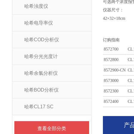
可选两个浓度报警
哈希浊度仪
仪器尺寸：
42×32×18cm
哈希电导率仪
哈希COD分析仪
订购指南
8572700
CL
哈希分光光度计
8572800
CL
8572900-CN
CL
哈希余氯分析仪
8573000
CL
哈希BOD分析仪
8572300
CL
8572400
CL
哈希CL17 SC
产
查看全部分类