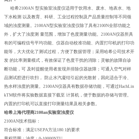
哈希2100AN 型实验室浊度仪适用于饮用水、废水、地表水、地
下水检测 以及教育、科研、工业过程控制及产品质量控制等不同领
域的浊度测量。
2100AN型实验室浊度仪除了具有2100N全部功能之
外，扩大了浊度测 量范围，增加了色度测量功能。2100AN仪器所具
有的可编程信号平均功能、仪器自动校准功能、内置打印机的打印功
能等，大大优化了测试过程，方便了数据管理；采用哈希公司技术开
发 的比率测量模式，有效保证了色度干扰的消除；灵敏的故障自诊
断功能，可 及时提醒使用者发现并排除仪器故障；可通入空气对样
品测试腔进行吹扫， 防止水汽凝结引起的光散射，因此适合于冷、
热水样浊度的测量。
2100AN仪器具有数据存储功能，可通过HachLin
kTM软件将实验数据直接下载至 计算机，便于数据的存储与管理。
内置的打印机可以直接打印测量结果及相关参数。
哈希
上海代理商2100an实验室浊度仪
2100AN技术指标：
符合标准：满足USEPA方法180.1的要求
量程范围：浊度：0-10000NTU