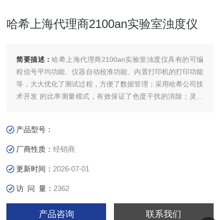
哈希上海代理商2100an实验室浊度仪
简要描述：
哈希上海代理商2100an实验室浊度仪具有的可编
程信号平均功能、仪器自动校准功能、内置打印机的打印功能
等，大大优化了测试过程，方便了数据管理；采用哈希公司技
术开发 的比率测量模式，有效保证了色度干扰的消除；灵敏
的故障自诊断功能，可 及时提醒使用者发现并排除仪器故
障；可通入空气对样品测试腔进行吹扫， 防止水汽凝结引起
产品型号：
的光散射，因此适合于冷、热水样浊度的测量。
厂商性质：
经销商
更新时间：
2026-07-01
访 问 量：
2362
产品咨询
联系我们