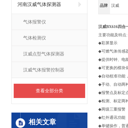
河南汉威气体探测器
品牌
汉威
气体报警仪
汉威
BX616四
主要功能及特点:
气体检测仪
彩屏显示
◆
可燃气体传感
◆
汉威点型气体探测器
提供时钟、电
◆
可更换的模块
◆
汉威气体报警控制器
自动校准功能
◆
手动、自动两
◆
查看全部分类
报警点及标定
◆
检测、标定两
◆
两级三重报警
◆
红外通讯功能
◆
相关文章
单键操作，普
◆