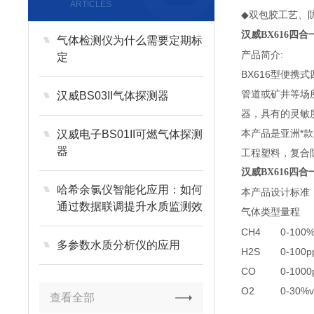
ARTICLES
双包胶工艺、
◆
汉威
BX616四
气体检测仪为什么需要定期标
产品简介:
定
BX616型便
管道或矿井等场
汉威BS03II气体探测器
器，具有的灵敏
本产品是亚洲*
汉威电子BS01II可燃气体探测
器
工程塑料，复合
汉威
BX616四
哈希余氯仪智能化应用：如何
本产品设计标准
通过数据联调提升水质监测效
气体类型
量程
率
CH4
0-100
多参数水质分析仪的应用
H2S
0-100
CO
0-100
O2
0-30%v
查看全部