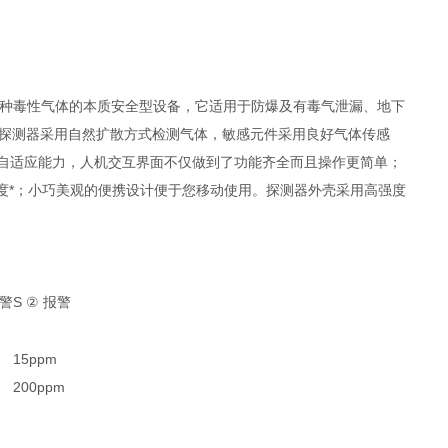
及两种毒性气体的本质安全型设备，它适用于防爆及有毒气泄漏、地下
 探测器采用自然扩散方式检测气体，敏感元件采用良好气体传感
种自适应能力，人机交互界面不仅做到了功能齐全而且操作更简单；
晰度*；小巧美观的便携设计便于您移动使用。探测器外壳采用高强度
警
S
报警
②
15ppm
200ppm