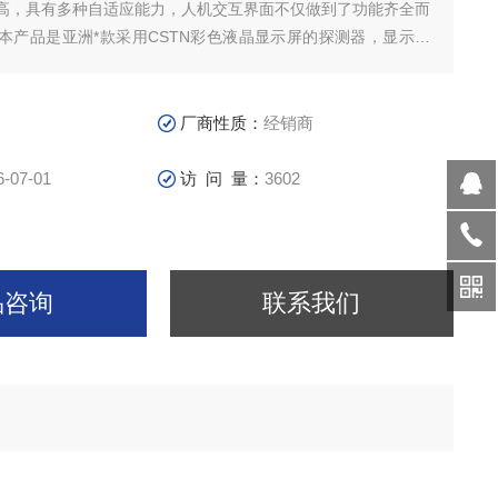
高，具有多种自适应能力，人机交互界面不仅做到了功能齐全而
本产品是亚洲*款采用CSTN彩色液晶显示屏的探测器，显示内
，并且清晰度*；小巧美观的便携设计便于您移动使用。
厂商性质：
经销商
6-07-01
访 问 量：
3602
品咨询
联系我们