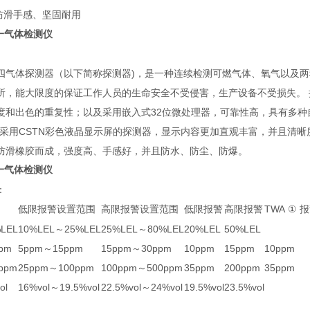
防滑手感、坚固耐用
合一气体检测仪
携式四气体探测器（以下简称探测器)，是一种连续检测可燃气体、氧气以
所，能大限度的保证工作人员的生命安全不受侵害，生产设备不受损失。
度和出色的重复性；以及采用嵌入式32位微处理器，可靠性高，具有多
款采用CSTN彩色液晶显示屏的探测器，显示内容更加直观丰富，并且清
防滑橡胶而成，强度高、手感好，并且防水、防尘、防爆。
合一气体检测仪
：
低限报警设置范围
高限报警设置范围
低限报警
高限报警
TWA
报
①
%LEL
10%LEL～25%LEL
25%LEL～80%LEL
20%LEL
50%LEL
ppm
5ppm～15ppm
15ppm～30ppm
10ppm
15ppm
10ppm
0ppm
25ppm～100ppm
100ppm～500ppm
35ppm
200ppm
35ppm
ol
16%vol～19.5%vol
22.5%vol～24%vol
19.5%vol
23.5%vol