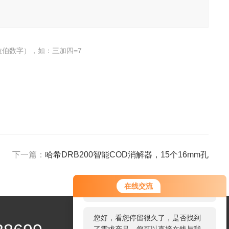
伯数字），如：三加四=7
下一篇：
哈希DRB200智能COD消解器，15个16mm孔
您好！欢迎前来咨询，很高兴为您
在线交流
服务，请问您要咨询什么问题呢？
您好，看您停留很久了，是否找到