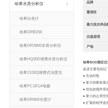
品牌
哈希水质分析仪
重现性
哈希比色计
最大批次样品
哈希DRB200
仪器原理
哈希DR3900水质分析仪
产地
哈希HQ30D便携水质分析仪
哈希BOD测定仪分
改进主要包括以
哈希2100Q便携式浊度仪
● 无油封瓶
● 更大的图形显
哈希PC1R1A电极
● 优化的搅拌系
● 更小的占用空
哈希DR900光度计
● 扩展的程序选