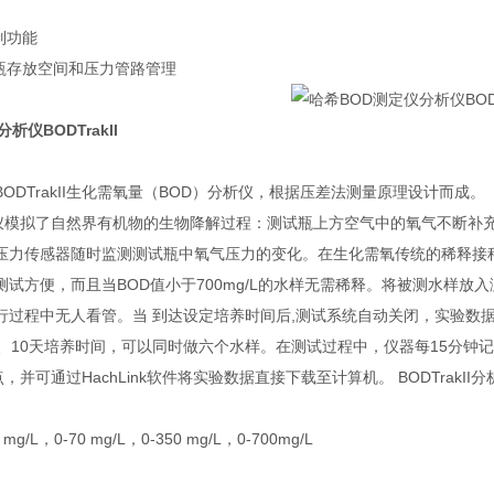
制功能
试瓶存放空间和压力管路管理
析仪BODTrakII
ODTrakII生化需氧量（BOD）分析仪，根据压差法测量原理设计而成。
I分析仪模拟了自然界有机物的生物降解过程：测试瓶上方空气中的氧气不断
压力传感器随时监测测试瓶中氧气压力的变化。在生化需氧传统的稀释接
试方便，而且当BOD值小于700mg/L的水样无需稀释。将被测水样放
行过程中无人看管。当 到达设定培养时间后,测试系统自动关闭，实验数
天、10天培养时间，可以同时做六个水样。在测试过程中，仪器每15分钟
，并可通过HachLink软件将实验数据直接下载至计算机。 BODTrakII
g/L，0-70 mg/L，0-350 mg/L，0-700mg/L