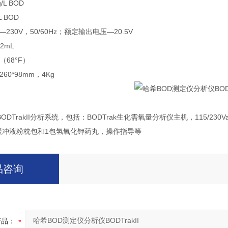
L BOD
L BOD
230V，50/60Hz；额定输出电压—20.5V
2mL
（68°F）
260*98mm，4Kg
N BODTrakII分析系统，包括：BODTrak生化需氧量分析仪主机，115
盐缓冲液粉枕包和1包氢氧化钾药丸，操作指导等
品咨询
产品：