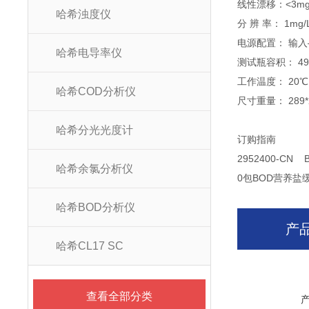
线性漂移：<3mg/
哈希浊度仪
分 辨 率： 1mg/
电源配置： 输入—
哈希电导率仪
测试瓶容积： 49
工作温度： 20℃
哈希COD分析仪
尺寸重量： 289*
哈希分光光度计
订购指南
2952400-C
哈希余氯分析仪
0包BOD营养
哈希BOD分析仪
产
哈希CL17 SC
查看全部分类