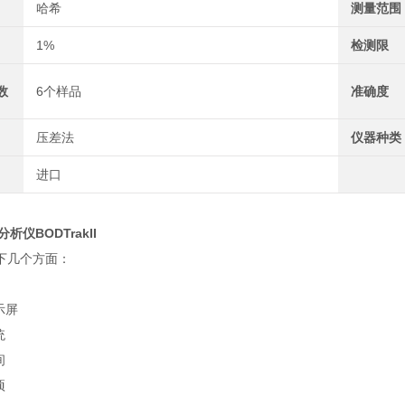
哈希
测量范围
1%
检测限
数
6个样品
准确度
压差法
仪器种类
进口
析仪BODTrakII
下几个方面：
示屏
统
间
项