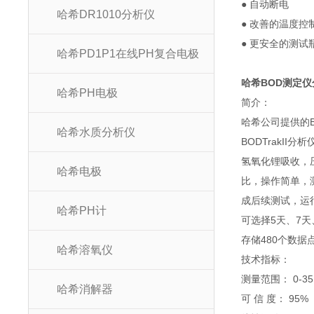
● 自动断电
哈希DR1010分析仪
● 改善的温度控
● 更安全的测
哈希PD1P1在线PH复合电极
哈希BOD测定仪分
哈希PH电极
简介：
哈希公司提供的B
哈希水质分析仪
BODTrakI
氢氧化锂吸收，
哈希电极
比，操作简单，测
成后续测试，运
哈希PH计
可选择5天、7
存储480个数据点
哈希溶氧仪
技术指标：
测量范围： 0-35 m
哈希消解器
可 信 度： 95%