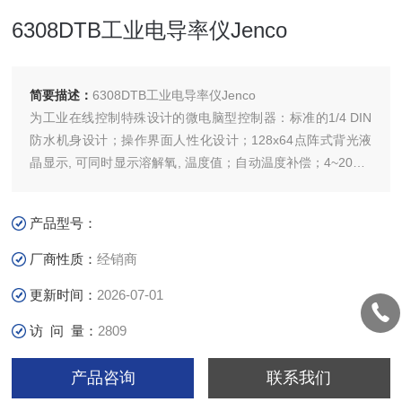
6308DTB工业电导率仪Jenco
简要描述：
6308DTB工业电导率仪Jenco
为工业在线控制特殊设计的微电脑型控制器：标准的1/4 DIN
防水机身设计；操作界面人性化设计；128x64点阵式背光液
晶显示, 可同时显示溶解氧, 温度值；自动温度补偿；4~20mA
可逆向, 带隔离电流输出；三组溶解氧继电器控制/一组温度继
电器控制, 控制点用户可自行设定；采用RS-485通讯接口；产
产品型号：
品通过CE认证。
厂商性质：
经销商
更新时间：
2026-07-01
访 问 量：
2809
产品咨询
联系我们