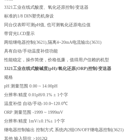
3321工业在线式酸度、氧化还原控制/
变送器
标准的1/8 DIN
塑壳机身设
同台仪表即可测pH
值
,
也可测氧化还原电位值
带背光LCD
显示
两组继电器控制(3621),
隔离
4~20mA
电流输出
(3631)
具有自动/
手动温度补偿功能
性能稳定，操作简便，价格低廉，值得用户信赖的机型
3321工业在线式酸碱度(pH)/
氧化还原
(ORP)
控制
/
变送器
规格
pH 测量范围 0.00 ~ 14.00pH
分辨率/
精度
0.01pH/0.1%
±
1
个字
温度补偿 自动/
手动
-10.0~120.0
℃
ORP 测量范围 -1999 ~ 1999mV
分辨率/
精度
1mV/
±
0.1%
±
1
个字
继电器控制输出 控制方式 系统内2
组
ON/OFF
继电器控制
(3621)
其他 输入阻抗 >1012
Ω