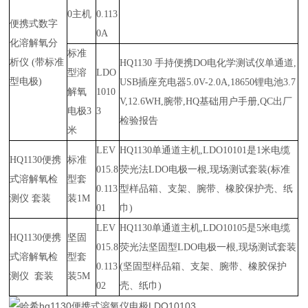
0
主机
0.113
便携式数字
0A
化溶解氧分
标准
析仪
(
带标准
HQ1130
手持便携
DO
电化学测试仪单通道
,
型溶
LDO
型电极
)
USB
插座充电器
5.0V-2.0A,18650
锂电池
3.7
解氧
1010
V,12.6WH,
腕带
,HQ
基础用户手册
,QC
出厂
电极
3
3
检验报告
米
LEV
HQ1130
单通道主机
,LDO10101
是
1
米电缆
HQ1130
便携
标准
015.8
荧光法
LDO
电极一根
,
现场测试套装
(
标准
式溶解氧检
型套
0.113
型样品箱、支架、腕带、橡胶保护壳、纸
测仪 套装
装
1M
01
巾
)
LEV
HQ1130
单通道主机
,LDO10105
是
5
米电缆
HQ1130
便携
坚固
015.8
荧光法坚固型
LDO
电极一根
,
现场测试套装
式溶解氧检
型套
0.113
(
坚固型样品箱、支架、腕带、橡胶保护
测仪
套装
装
5M
02
壳、纸巾
)