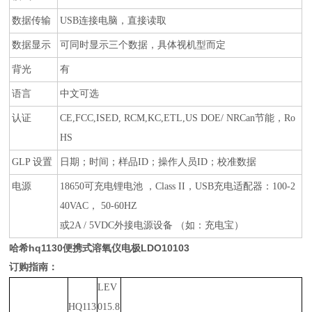
数据传输
USB
连接电脑，直接读取
数据显示
可同时显示三个数据，具体视机型而定
背光
有
语言
中文可选
认证
CE,FCC,ISED, RCM,KC,ETL,US DOE/ NRCan
节能，
Ro
HS
GLP
设置
日期；时间；样品
ID
；操作人员
ID
；校准数据
电源
18650
可充电锂电池 ，
Class II
，
USB
充电适配器：
100-2
40VAC
，
50-60HZ
或
2A / 5VDC
外接电源设备 （如：充电宝）
哈希hq1130便携式溶氧仪电极LDO10103
订购指南：
LEV
HQ113
015.8