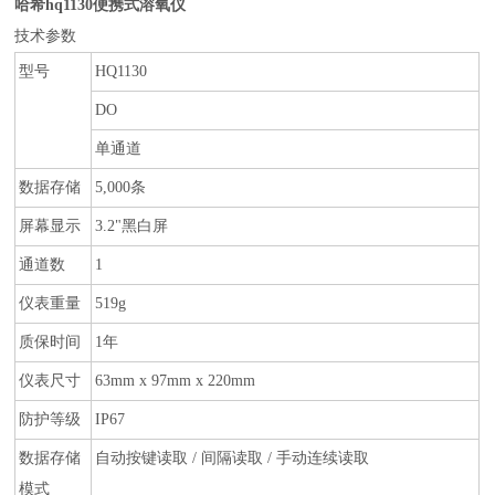
哈希hq1130便携式溶氧仪
技术参数
型号
HQ1130
DO
单通道
数据存储
5,000
条
屏幕显示
3.2
"黑白屏
通道数
1
仪表重量
519g
质保时间
1
年
仪表尺寸
63mm x 97mm x 220mm
防护等级
IP67
数据存储
自动按键读取
/
间隔读取
/
手动连续读取
模式