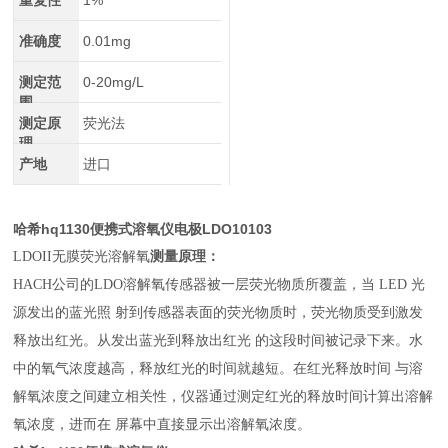
重复性
1%
准确度
0.01mg
测定范
0-20mg/L
围
测定原
荧光法
理
产地
进口
哈希hq1130便携式溶氧仪电极LDO10103
LDOII无膜荧光溶解氧
测量原理：
HACH公司的LDO溶解氧传感器被一层荧光物质所覆盖，当 LED 光
源发出的蓝光照 射到传感器表面的荧光物质时，荧光物质受到激发
释放出红光。从发出蓝光到释放出红光 的这段时间被记录下来。水
中的氧气浓度越高，释放红光的时间就越短。在红光释放时间 与溶
解氧浓度之间建立相关性，仪器通过测定红光的释放时间计算出溶解
氧浓度，进而在 屏幕中直接显示出溶解氧浓度。