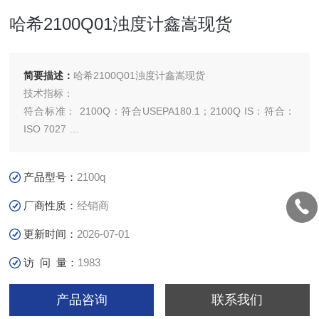
哈希2100Q01浊度计鑫嵩现货
简要描述：
哈希2100Q01浊度计鑫嵩现货
技术指标：
符合标准： 2100Q：符合USEPA180.1；2100Q IS：符合：
ISO 7027
光 源： 2100Q：钨灯；2100Q IS：LED@860nm
量 程： 0-1000NTU
产品型号：
2100q
精 度： 0-1000NTU：读数的±2%+光散射
厂商性质：
经销商
更新时间：
2026-07-01
访 问 量：
1983
产品咨询
联系我们