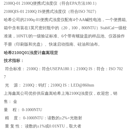
2100Q-01 2100Q便携式浊度仪（符合EPA方法180.1）
2100QIS-01 2100Q IS便携式浊度仪（符合ISO 7027）
哈希公司的
2100q-01
便携式浊度仪配有4个AA碱性电池，一个便携箱,
箱中含有装在1英尺密封瓶中的（20，100，800NTU）StablCal一级校
准液，10NTU的一级验证标准、6个带有螺旋盖的样品池、仪器操作
手册（印刷版和光盘）、快速启动指南、硅油和油布。
哈希2100Q01浊度计鑫嵩现货
技术指标：
符合标准： 2100Q：符合USEPA180.1；2100Q IS：符合：ISO 702
7
光 源： 2100Q：钨灯；2100Q IS：LED@860nm
上海鑫嵩公司
优价供应鑫嵩哈希
上海2100Q浊度仪
，欢迎您，
销
售
： 金
量 程： 0-1000NTU
精 度： 0-1000NTU：读数的±2%+光散射
重 复 性： 读数的±1%或0.01NTU，取大者