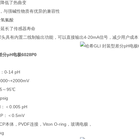
，降低了热曲变
感器，与强碱性物质有优异的兼容性
受氢氟酸
桥延长了传感器寿命
系列探头具有内置二线制输出功能，可以直接输出4-20mA信号，减少用户成本
差分pH电极6028P0
-14 pH
0~+2000mV
～95℃
sig
0.005 pH
0.5mV
本体，PVDF连接，Viton O-ring，玻璃电极，
g