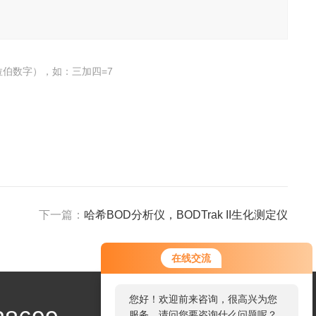
伯数字），如：三加四=7
下一篇：
哈希BOD分析仪，BODTrak II生化测定仪
您好！欢迎前来咨询，很高兴为您
在线交流
服务，请问您要咨询什么问题呢？
您好，看您停留很久了，是否找到