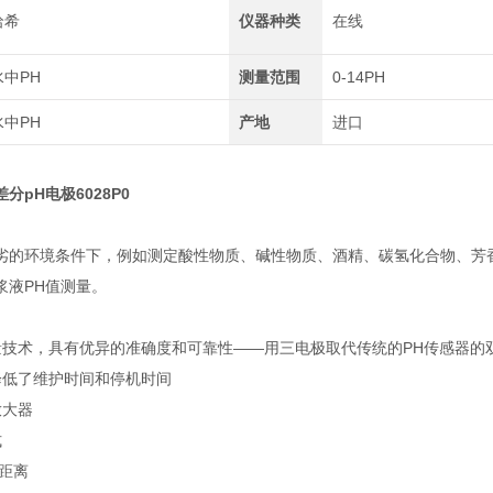
哈希
仪器种类
在线
水中PH
测量范围
0-14PH
水中PH
产地
进口
差分pH电极6028P0
劣的环境条件下，例如测定酸性物质、碱性物质、酒精、碳氢化合物、芳
浆液PH值测量。
量技术，具有优异的准确度和可靠性――用三电极取代传统的PH传感器的
降低了维护时间和停机时间
放大器
式
输距离