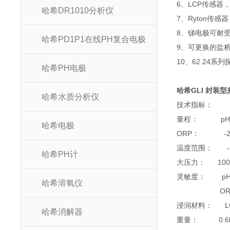
6、LCP传感器
哈希DR1010分析仪
7、Ryton传
8、锑电极可耐
哈希PD1P1在线PH复合电极
9、可更换的盐
10、62.24
哈希PH电极
哈希GLI 封装型
哈希水质分析仪
技术指标：
量程： pH：0
哈希电极
ORP： -200
温度范围： -5
哈希PH计
大压力： 100p
灵敏度： pH：＜
哈希溶氧仪
ORP：＜
浸润材料： LCP
哈希消解器
重量： 0.6k