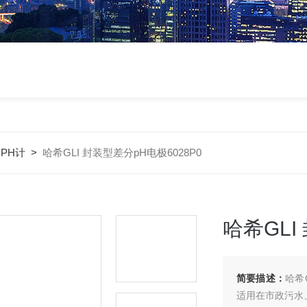
PH计
>
哈希GLI 封装型差分pH电极6028P0
哈希GLI
简要描述：
哈希
适用在市政污水