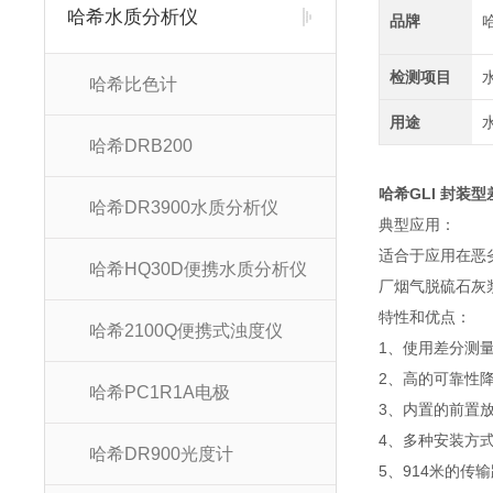
哈希水质分析仪
品牌
检测项目
哈希比色计
用途
哈希DRB200
哈希GLI 封装型
哈希DR3900水质分析仪
典型应用：
适合于应用在恶
哈希HQ30D便携水质分析仪
厂烟气脱硫石灰
特性和优点：
哈希2100Q便携式浊度仪
1、使用差分测
2、高的可靠性
哈希PC1R1A电极
3、内置的前置
4、多种安装方
哈希DR900光度计
5、914米的传