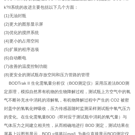
k?II系统的改进主要包括以下几个方面：
(1)无油封瓶
(2)更大的图形显示屏
(3)优化的搅拌系统
(4)更小的占用空间
(5)扩展的程序选项
(6)自动断电
(7)改善的温度控制功能
(8)更安全的测试瓶存放空间和压力管路的管理
BODTrak II 生化需氧量分析仪（BOD测定仪）采用压差法BOD测
定原理，模拟自然界有机物的生物降解过程，测试瓶上方空气中的氧
气不断补充水中消耗的溶解氧，有机物降解过程中产生的 CO2 被密
封盖中的氢氧化钾吸收，压力传感器随时监测采样测试瓶中氧气压力
的变化。在生化需氧量BOD（即对应于测试瓶中消耗的氧气量）与
气体压力之间建立相关性，从而精确地进行 BOD 测定，测试结果在
屏幕上以图形显示，BOD <值将以mg/L 为单位直接显示BOD测定仪