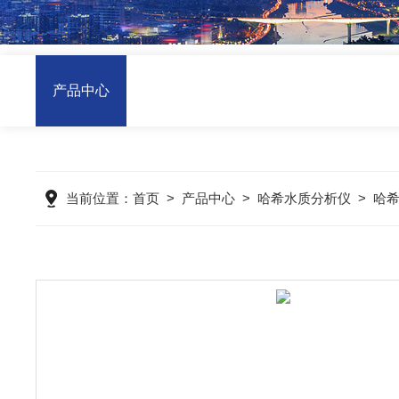
产品中心
当前位置：
首页
>
产品中心
>
哈希水质分析仪
>
哈希